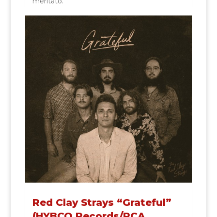
meritato.
Red Clay Strays “Grateful”
(HYBCO Records/RCA