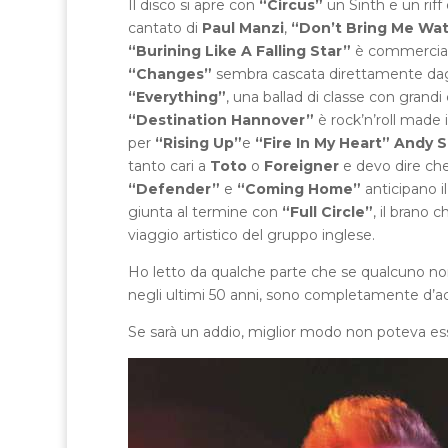
Il disco si apre con
“Circus”
un Sinth e un riff
cantato di
Paul Manzi
,
“Don’t Bring Me Wa
“Burining Like A Falling Star”
è commerciale
“Changes”
sembra cascata direttamente dagl
“Everything”
, una ballad di classe con grandi 
“Destination Hannover”
è rock’n’roll made 
per
“Rising Up”
e
“Fire In My Heart”
Andy S
tanto cari a
Toto
o
Foreigner
e devo dire che
“Defender”
e
“Coming Home”
anticipano il
giunta al termine con
“Full Circle”
, il brano 
viaggio artistico del gruppo inglese.
Ho letto da qualche parte che se qualcuno n
negli ultimi 50 anni, sono completamente d’a
Se sarà un addio, miglior modo non poteva esse