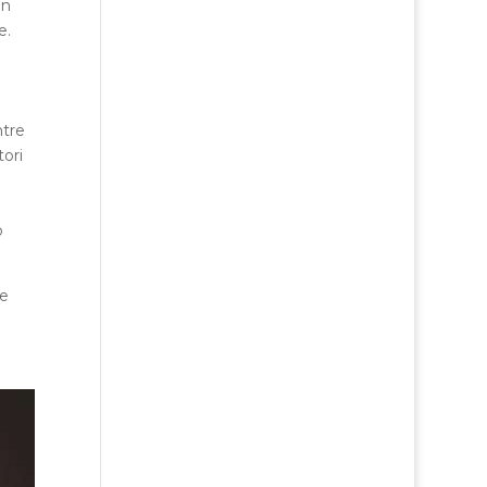
an
e.
ntre
tori
o
te