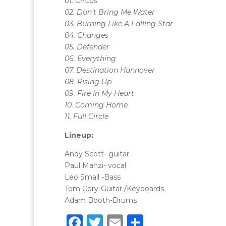
01. Circus
02. Don’t Bring Me Water
03. Burning Like A Falling Star
04. Changes
05. Defender
06. Everything
07. Destination Hannover
08. Rising Up
09. Fire In My Heart
10. Coming Home
11. Full Circle
Lineup:
Andy Scott- guitar
Paul Manzi- vocal
Leo Small -Bass
Tom Cory-Guitar /Keyboards
Adam Booth-Drums
F
T
E
C