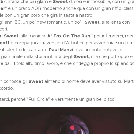
 di chitarra che più glam e
Sweet
di così è impossibile, con un gr
ter
” è un brano AOR moderno anche qua con un gran riff di class
 con un gran coro che gira in testa a nastro.
i anni 80, un po’ new romantic, un po’…
Sweet
, si rallenta con
cori.
in
Swee
t, alla maniera di
“Fox On The Run”
per intenderci, me
cott
e compagni attraversano l’Atlantico per avventurarsi in terri
 il talento del cantante
Paul Manzi
è veramente notevole.
 gran finale della storia infinita degli
Sweet
, ma che purtroppo è
che da il titolo all’ultimo lavoro, e che ondeggia proprio lo splendid
on conosce gli
Sweet
almeno di nome deve aver vissuto su Mar
ccordo.
rci, perché “Full Circle” è veramente un gran bel disco.