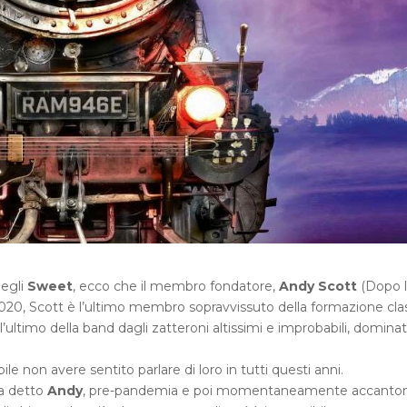
egli
Sweet
, ecco che il membro fondatore,
Andy Scott
(Dopo l
20, Scott è l’ultimo membro sopravvissuto della formazione cla
’ultimo della band dagli zatteroni altissimi e improbabili, dominat
ile non avere sentito parlare di loro in tutti questi anni.
ha detto
Andy
, pre-pandemia e poi momentaneamente accanton