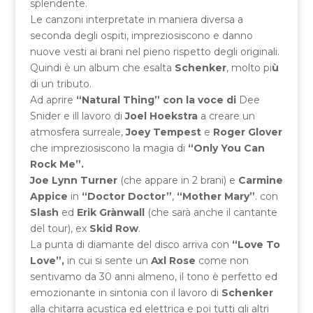
splendente.
Le canzoni interpretate in maniera diversa a
seconda degli ospiti, impreziosiscono e danno
nuove vesti ai brani nel pieno rispetto degli originali.
Quindi è un album che esalta
Schenker
, molto pi
ù
di un tributo.
Ad aprire
“Natural Thing” con la voce di
Dee
Snider e ill lavoro di
Joel Hoekstra
a creare un
atmosfera surreale,
Joey Tempest
e
Roger Glover
che impreziosiscono la magia di
“Only You Can
Rock Me”.
Joe Lynn Turner
(che appare in 2 brani) e
Carmine
Appice
in
“Doctor Doctor”
,
“Mother Mary”
. con
Slash
ed
Erik Grànwall
(che sarà anche il cantante
del tour), ex
Skid Row
.
La punta di diamante del disco arriva con
“Love To
Love”,
in cui si sente un
Axl Rose
come non
sentivamo da 30 anni almeno, il tono è perfetto ed
emozionante in sintonia con il lavoro di
Schenker
alla chitarra acustica ed elettrica e poi tutti gli altri