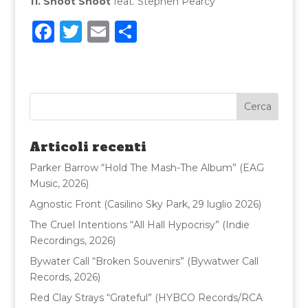
11. Shoot Shoot
feat. Stephen Pearcy
F
T
E
C
a
w
m
o
c
it
ai
n
e
te
l
di
b
r
vi
o
di
Articoli recenti
o
Parker Barrow “Hold The Mash-The Album” (EAG
k
Music, 2026)
Agnostic Front (Casilino Sky Park, 29 luglio 2026)
The Cruel Intentions “All Hall Hypocrisy” (Indie
Recordings, 2026)
Bywater Call “Broken Souvenirs” (Bywatwer Call
Records, 2026)
Red Clay Strays “Grateful” (HYBCO Records/RCA