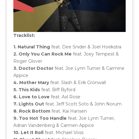
Tracklist:
1. Natural Thing
feat. Dee Snider & Joel Hoekstra
2. Only You Can Rock Me
feat. Joey Tempest &
Roger Glover
3. Doctor Doctor
feat. Joe Lynn Turner & Carmine
Appice
4. Mother Mary
feat. Slash & Erik Grönwall
5. This Kids
feat. Biff Byford
6. Love to Love
feat. Axl Rose
7. Lights Out
feat. Jeff Scott Soto & John Norum
8. Rock Bottom
feat. Kai Hansen
9. Too Hot Too Handle
feat. Joe Lynn Turner,
Adrian Vandenberg & Carmen Appice
10. Let It Roll
feat. Michael Voss