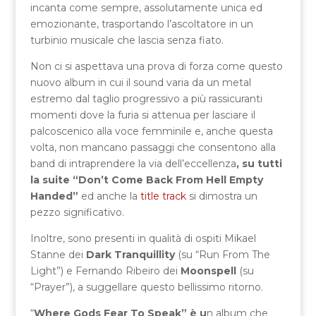
incanta come sempre, assolutamente unica ed
emozionante, trasportando l’ascoltatore in un
turbinio musicale che lascia senza fiato.
Non ci si aspettava una prova di forza come questo
nuovo album in cui il sound varia da un metal
estremo dal taglio progressivo a più rassicuranti
momenti dove la furia si attenua per lasciare il
palcoscenico alla voce femminile e, anche questa
volta, non mancano passaggi che consentono alla
band di intraprendere la via dell’eccellenza
, su tutti
la suite “Don’t Come Back From Hell Empty
Handed”
ed anche la
title track
si dimostra un
pezzo significativo.
Inoltre, sono presenti in qualità di ospiti Mikael
Stanne dei
Dark Tranquillity
(su “Run From The
Light”) e Fernando Ribeiro dei
Moonspell
(su
“Prayer”), a suggellare questo bellissimo ritorno.
“
Where Gods Fear To Speak” è u
n album che