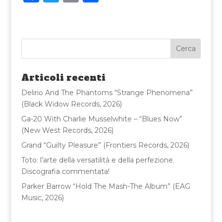
a
w
m
o
c
it
ai
n
e
te
l
di
b
r
vi
o
di
Articoli recenti
o
Delirio And The Phantoms “Strange Phenomena”
k
(Black Widow Records, 2026)
Ga-20 With Charlie Musselwhite – “Blues Now”
(New West Records, 2026)
Grand “Guilty Pleasure” (Frontiers Records, 2026)
Toto: l’arte della versatilità e della perfezione.
Discografia commentata!
Parker Barrow “Hold The Mash-The Album” (EAG
Music, 2026)