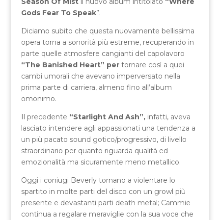
Season Of Mist
il nuovo album intitolato
“Where
Gods Fear To Speak
”.
Diciamo subito che questa nuovamente bellissima
opera torna a sonorità più estreme, recuperando in
parte quelle atmosfere cangianti del capolavoro
“The Banished Heart” per
tornare così a quei
cambi umorali che avevano imperversato nella
prima parte di carriera, almeno fino all’album
omonimo.
Il precedente
“Starlight And Ash”,
infatti, aveva
lasciato intendere agli appassionati una tendenza a
un più pacato sound gotico/progressivo, di livello
straordinario per quanto riguarda qualità ed
emozionalità ma sicuramente meno metallico.
Oggi i coniugi Beverly tornano a violentare lo
spartito in molte parti del disco con un growl più
presente e devastanti parti death metal; Cammie
continua a regalare meraviglie con la sua voce che