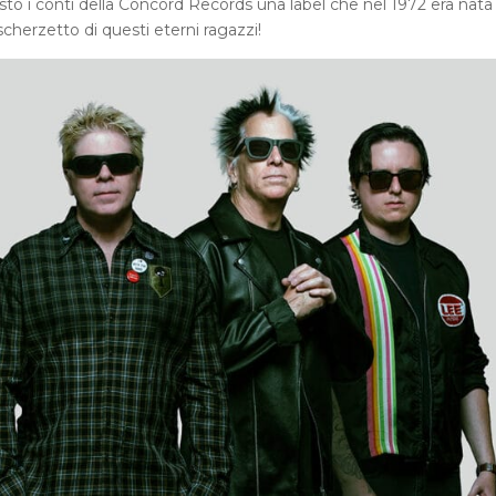
o i conti della Concord Records una label che nel 1972 era nata
 scherzetto di questi eterni ragazzi!