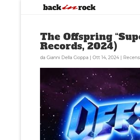
The Offspring “Sup
Records, 2024)
da
Gianni Della Cioppa
|
Ott 14, 2024
|
Recensi