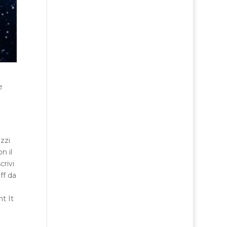
e
zzi
n il
scrivi
ff da
t It