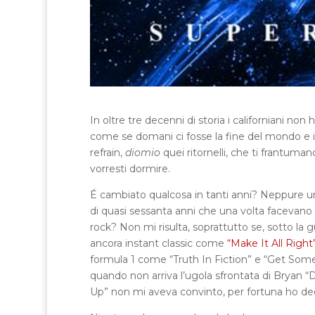
In oltre tre decenni di storia i californiani no
come se domani ci fosse la fine del mondo e il 
refrain,
diomio
quei ritornelli, che ti frantuman
vorresti dormire.
É cambiato qualcosa in tanti anni? Neppure un
di quasi sessanta anni che una volta facevano l
rock? Non mi risulta, soprattutto se, sotto la
ancora instant classic come
“Make It All Right
formula 1 come “Truth In Fiction” e “Get Some”
quando non arriva l’ugola sfrontata di Bryan “D
Up” non mi aveva convinto, per fortuna ho deci