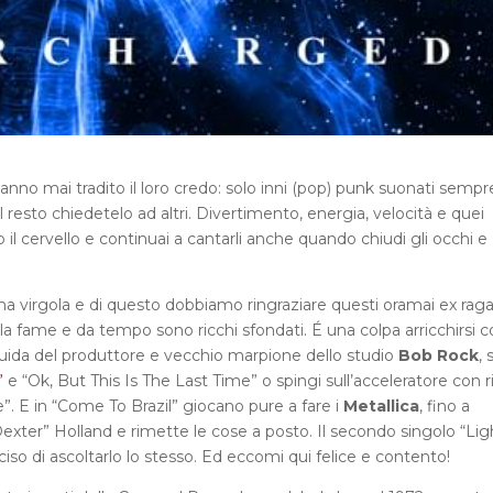
n hanno mai tradito il loro credo: solo inni (pop) punk suonati sempr
resto chiedetelo ad altri. Divertimento, energia, velocità e quei
o il cervello e continuai a cantarli anche quando chiudi gli occhi e
a virgola e di questo dobbiamo ringraziare questi oramai ex raga
a fame e da tempo sono ricchi sfondati. É una colpa arricchirsi co
 guida del produttore e vecchio marpione dello studio
Bob Rock
, 
”
e “Ok, But This Is The Last Time” o spingi sull’acceleratore con ri
. E in “Come To Brazil” giocano pure a fare i
Metallica
, fino a
exter” Holland e rimette le cose a posto. Il secondo singolo “Ligh
so di ascoltarlo lo stesso. Ed eccomi qui felice e contento!