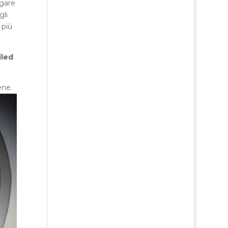
ugare
gli
 più
iled
ene.