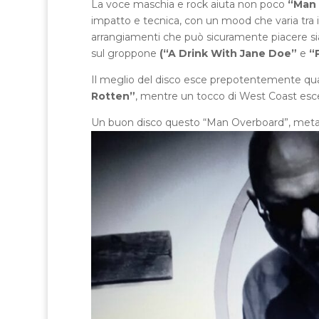
La voce maschia e rock aiuta non poco
“Man
impatto e tecnica, con un mood che varia tra 
arrangiamenti che può sicuramente piacere sia 
sul groppone
(“A Drink With Jane Doe”
e
“
Il meglio del disco esce prepotentemente qua
Rotten”
, mentre un tocco di West Coast esc
Un buon disco questo “Man Overboard”, metal