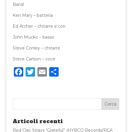
Band:
Ken Mary – batteria
Ed Archer – chitarre e cori
John Mucko – basso
Steve Conley – chitarre
Steve Carlson – voce
F
T
E
C
a
w
m
o
c
it
ai
n
e
te
l
di
b
r
vi
o
di
Articoli recenti
o
Red Clay Strays “Grateful” (HYBCO Records/RCA