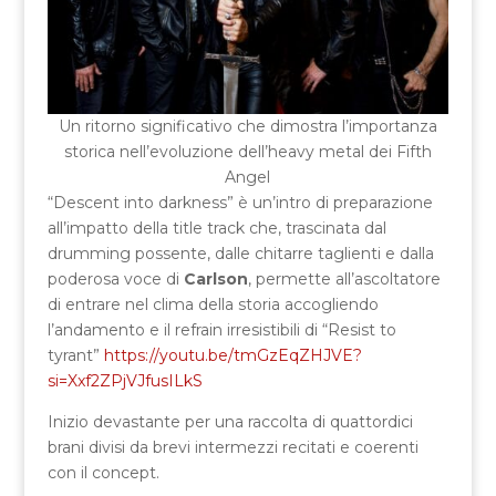
Un ritorno significativo che dimostra l’importanza
storica nell’evoluzione dell’heavy metal dei Fifth
Angel
“Descent into darkness” è un’intro di preparazione
all’impatto della title track che, trascinata dal
drumming possente, dalle chitarre taglienti e dalla
poderosa voce di
Carlson
, permette all’ascoltatore
di entrare nel clima della storia accogliendo
l’andamento e il refrain irresistibili di “Resist to
tyrant”
https://youtu.be/tmGzEqZHJVE?
si=Xxf2ZPjVJfusILkS
Inizio devastante per una raccolta di quattordici
brani divisi da brevi intermezzi recitati e coerenti
con il concept.