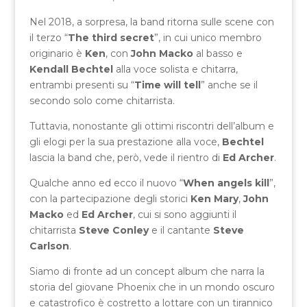
Nel 2018, a sorpresa, la band ritorna sulle scene con
il terzo “
The third secret
”, in cui unico membro
originario è
Ken
, con
John Macko
al basso e
Kendall Bechtel
alla voce solista e chitarra,
entrambi presenti su “
Time will tell
” anche se il
secondo solo come chitarrista.
Tuttavia, nonostante gli ottimi riscontri dell’album e
gli elogi per la sua prestazione alla voce,
Bechtel
lascia la band che, però, vede il rientro di
Ed Archer
.
Qualche anno ed ecco il nuovo “
When angels kill
”,
con la partecipazione degli storici
Ken Mary
,
John
Macko
ed
Ed Archer
, cui si sono aggiunti il
chitarrista
Steve Conley
e il cantante
Steve
Carlson
.
Siamo di fronte ad un concept album che narra la
storia del giovane Phoenix che in un mondo oscuro
e catastrofico è costretto a lottare con un tirannico