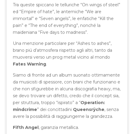
Tra queste spiccano le telluriche “On wings of steel”
ed “Empire of hate”, le antemiche “We are
immortal” e “Seven angels”, le enfatiche “Kill the
pain” e “The end of everything”, nonché la
maideniana “Five days to madness”.
Una menzione particolare per “Ashes to ashes”,
brano piú d’atmosfera rispetto agli altri, tanto da
muoversi verso un prog metal vicino al mondo
Fates Warning
.
Siamo di fronte ad un album suonato ottimamente
da musicisti dì spessore, con brani che funzionano e
che non sfigurebbe in alcuna discografia heavy, ma,
se devo trovare un difetto, credo che il concept sia,
per struttura, troppo “ispirato” a “
Operation:
mindcrime
” dei concittadini
Queensrÿche
, senza
avere la possibilità di raggiungerne la grandezza.
Fifth Angel
, garanzia metallica.