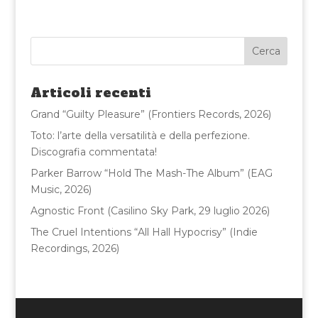
c
it
ai
n
e
te
l
di
b
r
vi
o
di
Articoli recenti
o
Grand “Guilty Pleasure” (Frontiers Records, 2026)
k
Toto: l’arte della versatilità e della perfezione.
Discografia commentata!
Parker Barrow “Hold The Mash-The Album” (EAG
Music, 2026)
Agnostic Front (Casilino Sky Park, 29 luglio 2026)
The Cruel Intentions “All Hall Hypocrisy” (Indie
Recordings, 2026)