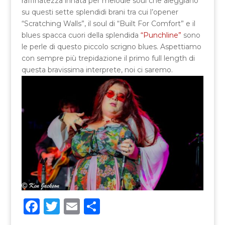
raffinatezza innata per melodie soul che aleggiano
su questi sette splendidi brani tra cui l’opener
“Scratching Walls”, il soul di “Built For Comfort” e il
blues spacca cuori della splendida
“Punchline”
sono
le perle di questo piccolo scrigno blues. Aspettiamo
con sempre più trepidazione il primo full length di
questa bravissima interprete, noi ci saremo.
F
T
E
C
a
w
m
o