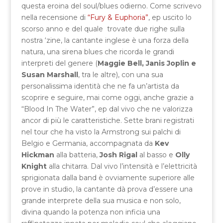
questa eroina del soul/blues odierno. Come scrivevo
nella recensione di
“Fury & Euphoria”
, ep uscito lo
scorso anno e del quale trovate due righe sulla
nostra ‘zine, la cantante inglese è una forza della
natura, una sirena blues che ricorda le grandi
interpreti del genere (
Maggie Bell, Janis Joplin e
Susan Marshall
, tra le altre), con una sua
personalissima identità che ne fa un’artista da
scoprire e seguire, mai come oggi, anche grazie a
“Blood In The Water”, ep dal vivo che ne valorizza
ancor di più le caratteristiche. Sette brani registrati
nel tour che ha visto la Armstrong sui palchi di
Belgio e Germania, accompagnata da
Kev
Hickman
alla batteria,
Josh Rigal
al basso e
Olly
Knight
alla chitarra. Dal vivo l’intensità e l’elettricità
sprigionata dalla band è ovviamente superiore alle
prove in studio, la cantante dà prova d’essere una
grande interprete della sua musica e non solo,
divina quando la potenza non inficia una