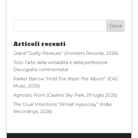
a
w
m
o
c
it
ai
n
e
te
l
di
b
r
vi
o
di
Articoli recenti
o
Grand “Guilty Pleasure” (Frontiers Records, 2026)
k
Toto: l’arte della versatilità e della perfezione.
Discografia commentata!
Parker Barrow “Hold The Mash-The Album” (EAG
Music, 2026)
Agnostic Front (Casilino Sky Park, 29 luglio 2026)
The Cruel Intentions “All Hall Hypocrisy” (Indie
Recordings, 2026)