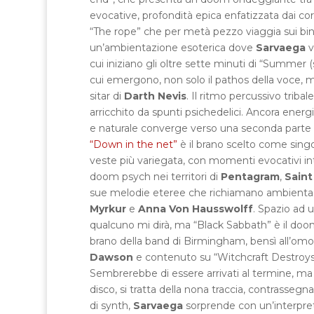
evocative, profondità epica enfatizzata dai cor
“The rope” che per metà pezzo viaggia sui binar
un’ambientazione esoterica dove
Sarvaega
v
cui iniziano gli oltre sette minuti di “Summe
cui emergono, non solo il pathos della voce, 
sitar di
Darth Nevis
. Il ritmo percussivo triba
arricchito da spunti psichedelici. Ancora energ
e naturale converge verso una seconda parte r
“Down in the net”
è il brano scelto come singo
veste più variegata, con momenti evocativi in
doom psych nei territori di
Pentagram
,
Saint
sue melodie eteree che richiamano ambientazi
Myrkur
e
Anna Von Hausswolff
. Spazio ad 
qualcuno mi dirà, ma “Black Sabbath” è il doom…
brano della band di Birmingham, bensì all’o
Dawson
e contenuto su “Witchcraft Destroys 
Sembrerebbe di essere arrivati al termine, ma
disco, si tratta della nona traccia, contrassegn
di synth,
Sarvaega
sorprende con un’interpreta