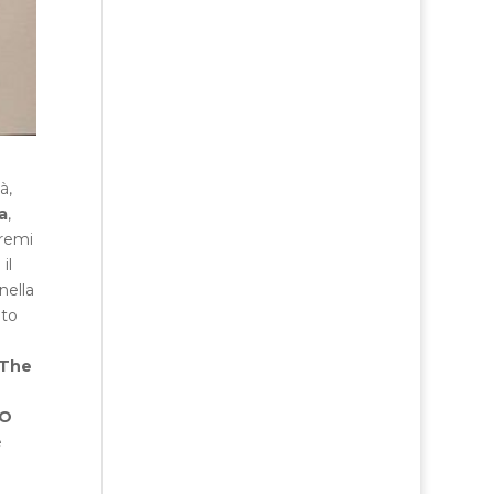
à,
a
,
tremi
il
nella
ato
 The
 O
e