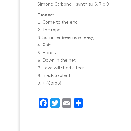
Simone Carbone – synth su 6, 7 e 9
Tracce
:
Come to the end
The rope
Summer (seems so easy)
Pain
Bones
Down in the net
Love will shed a tear
Black Sabbath
+ (Corpo)
F
T
E
C
a
w
m
o
c
it
ai
n
e
te
l
di