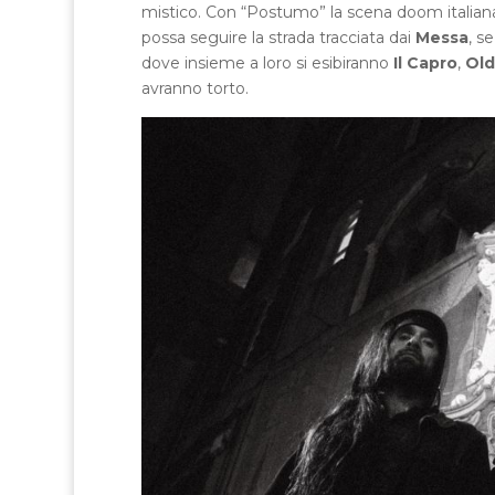
mistico. Con “Postumo” la scena doom italian
possa seguire la strada tracciata dai
Messa
, s
dove insieme a loro si esibiranno
Il Capro
,
Old
avranno torto.