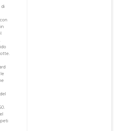
 di
 con
in
l
,
uido
otte.
ard
le
me
del
60.
el
ppeti