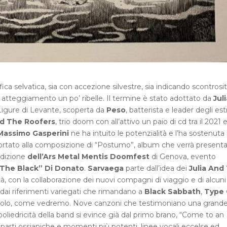
a selvatica, sia con accezione silvestre, sia indicando scontrosit
n atteggiamento un po’ ribelle. Il termine è stato adottato da
Juli
 Ligure di Levante, scoperta da
Peso
, batterista e leader degli es
nd The Roofers
, trio doom con all’attivo un paio di cd tra il 2021 e 
Massimo Gasperini
ne ha intuito le potenzialità e l’ha sostenuta 
rtato alla composizione di “Postumo”, album che verrà present
edizione
dell’Ars Metal Mentis Doomfest
di Genova, evento
“The Black” Di Donato
.
Sarvaega
parte dall’idea dei
Julia And
ità, con la collaborazione dei nuovi compagni di viaggio e di alcuni
 dai riferimenti variegati che rimandano a
Black Sabbath
,
Type
solo, come vedremo. Nove canzoni che testimoniano una grand
 poliedricità della band si evince già dal primo brano, “Come to an
rti ossianiche e momenti più potenti, linee vocali eccelse ed