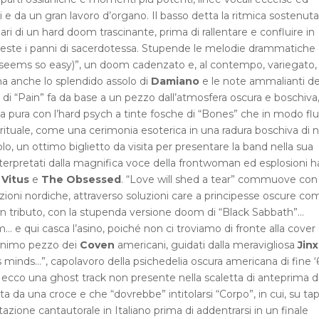
i e da un gran lavoro d’organo. Il basso detta la ritmica sostenuta
i di un hard doom trascinante, prima di rallentare e confluire in
este i panni di sacerdotessa. Stupende le melodie drammatiche
r (seems so easy)”, un doom cadenzato e, al contempo, variegato, 
ma anche lo splendido assolo di
Damiano
e le note ammalianti de
le di “Pain” fa da base a un pezzo dall’atmosfera oscura e boschiva
ia pura con l’hard psych a tinte fosche di “Bones” che in modo fl
ituale, come una cerimonia esoterica in una radura boschiva di n
lo, un ottimo biglietto da visita per presentare la band nella sua
terpretati dalla magnifica voce della frontwoman ed esplosioni h
 Vitus
e
The Obsessed
. “Love will shed a tear” commuove con 
oni nordiche, attraverso soluzioni care a principesse oscure co
un tributo, con la stupenda versione doom di “Black Sabbath”…
 e qui casca l’asino, poiché non ci troviamo di fronte alla cover 
monimo pezzo dei
Coven
americani, guidati dalla meravigliosa
Jinx
minds…”, capolavoro della psichedelia oscura americana di fine ‘
 ecco una ghost track non presente nella scaletta di anteprima d
ata da una croce e che “dovrebbe” intitolarsi “Corpo”, in cui, su ta
zione cantautorale in Italiano prima di addentrarsi in un finale