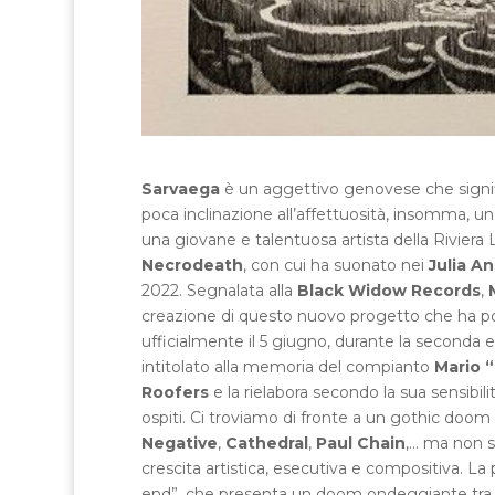
Sarvaega
è un aggettivo genovese che signific
poca inclinazione all’affettuosità, insomma, u
una giovane e talentuosa artista della Riviera
Necrodeath
, con cui ha suonato nei
Julia A
2022. Segnalata alla
Black Widow Records
,
creazione di questo nuovo progetto che ha po
ufficialmente il 5 giugno, durante la seconda 
intitolato alla memoria del compianto
Mario 
Roofers
e la rielabora secondo la sua sensibil
ospiti. Ci troviamo di fronte a un gothic doom
Negative
,
Cathedral
,
Paul Chain
,… ma non 
crescita artistica, esecutiva e compositiva. La
end”, che presenta un doom ondeggiante tra pa