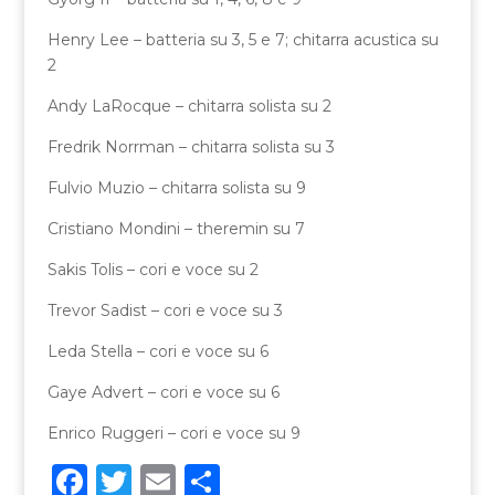
Henry Lee – batteria su 3, 5 e 7; chitarra acustica su
2
Andy LaRocque – chitarra solista su 2
Fredrik Norrman – chitarra solista su 3
Fulvio Muzio – chitarra solista su 9
Cristiano Mondini – theremin su 7
Sakis Tolis – cori e voce su 2
Trevor Sadist – cori e voce su 3
Leda Stella – cori e voce su 6
Gaye Advert – cori e voce su 6
Enrico Ruggeri – cori e voce su 9
F
T
E
C