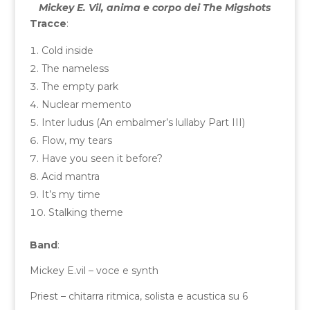
Mickey E. Vil, anima e corpo dei The Migshots
Tracce
:
Cold inside
The nameless
The empty park
Nuclear memento
Inter ludus (An embalmer’s lullaby Part III)
Flow, my tears
Have you seen it before?
Acid mantra
It’s my time
Stalking theme
Band
:
Mickey E.vil – voce e synth
Priest – chitarra ritmica, solista e acustica su 6