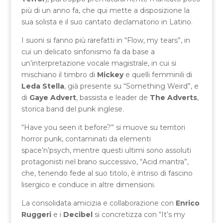
più di un anno fa, che qui mette a disposizione la
sua solista e il suo cantato declamatorio in Latino.
I suoni si fanno più rarefatti in “Flow, my tears”, in
cui un delicato sinfonismo fa da base a
un’interpretazione vocale magistrale, in cui si
mischiano il timbro di
Mickey
e quelli femminili di
Leda Stella
, già presente su “Something Weird”, e
di
Gaye Advert
, bassista e leader de
The Adverts
,
storica band del punk inglese.
“Have you seen it before?” si muove su territori
horror punk, contaminati da elementi
space’n’psych, mentre questi ultimi sono assoluti
protagonisti nel brano successivo, “Acid mantra”,
che, tenendo fede al suo titolo, è intriso di fascino
lisergico e conduce in altre dimensioni.
La consolidata amicizia e collaborazione con
Enrico
Ruggeri
e i
Decibel
si concretizza con “It’s my