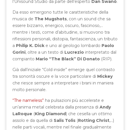
l’Unisound Studio da parte dell’esperto
Dan Swanö
.
Da esso emergono tutte le caratteristiche della
musica de
The Mugshots
, con un sound che sa
essere bizzarro, energico, oscuro, fascinoso,…
mentre i testi, come d’abitudine, si muovono tra
riflessioni personali, distopia, fantascienza, un tributo
a
Philip K. Dick
e uno al geologo lombardo
Paolo
Gorini
, oltre a un testo di
Lucrezio
interpretato dal
compianto
Mario “The Black” Di Donato
(RIP).
Già dall’iniziale “Cold inside” emerge quel contrasto
tra sonorità oscure e la voce particolare di
Mickey
che riesce sempre a interpretare i brani in maniera
molto personale.
“The nameless”
ha pulsazioni più accelerate e
un’anima metal celebrata dalla presenza di
Andy
LaRoque
(
King Diamond
) che cesella un ottimo
assolo e da quella di
Salis Tolis
(
Rotting Christ
,…)
nelle parti vocali, mentre nel finale gradualmente