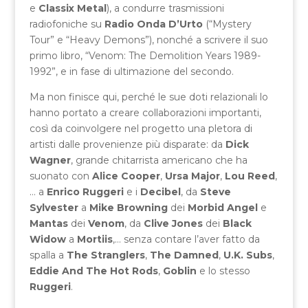
e
Classix Metal
), a condurre trasmissioni
radiofoniche su
Radio Onda D’Urto
(“Mystery
Tour” e “Heavy Demons”), nonché a scrivere il suo
primo libro, “Venom: The Demolition Years 1989-
1992”, e in fase di ultimazione del secondo.
Ma non finisce qui, perché le sue doti relazionali lo
hanno portato a creare collaborazioni importanti,
così da coinvolgere nel progetto una pletora di
artisti dalle provenienze più disparate: da
Dick
Wagner
, grande chitarrista americano che ha
suonato con
Alice Cooper
,
Ursa Major
,
Lou Reed
,
… a
Enrico Ruggeri
e i
Decibel
, da
Steve
Sylvester
a
Mike Browning
dei
Morbid Angel
e
Mantas
dei
Venom
, da
Clive Jones
dei
Black
Widow
a
Mortiis
,… senza contare l’aver fatto da
spalla a
The Stranglers
,
The Damned
,
U.K. Subs
,
Eddie And The Hot Rods
,
Goblin
e lo stesso
Ruggeri
.