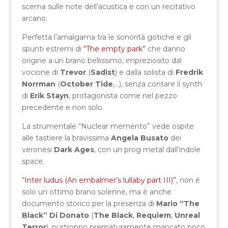
scema sulle note dell’acustica e con un recitativo
arcano.
Perfetta l’amalgama tra le sonorità gotiche e gli
spunti estremi di
“The empty park”
che danno
origine a un brano bellissimo, impreziosito dal
vocione di
Trevor
(
Sadist
) e dalla solista di
Fredrik
Norrman
(
October Tide
,…), senza contare il synth
di
Erik Stayn
, protagonista come nel pezzo
precedente e non solo.
La strumentale “Nuclear memento” vede ospite
alle tastiere la bravissima
Angela Busato
dei
veronesi
Dark Ages
, con un prog metal dall’indole
space.
“Inter ludus (An embalmer’s lullaby part III)”
, non è
solo un ottimo brano solenne, ma è anche
documento storico per la presenza di
Mario “The
Black” Di Donato
(
The Black
,
Requiem
,
Unreal
Terror
), purtroppo prematuramente mancato poco