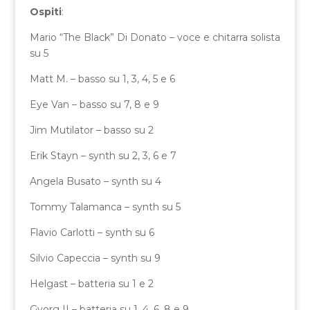
Ospiti
:
Mario “The Black” Di Donato – voce e chitarra solista
su 5
Matt M. – basso su 1, 3, 4, 5 e 6
Eye Van – basso su 7, 8 e 9
Jim Mutilator – basso su 2
Erik Stayn – synth su 2, 3, 6 e 7
Angela Busato – synth su 4
Tommy Talamanca – synth su 5
Flavio Carlotti – synth su 6
Silvio Capeccia – synth su 9
Helgast – batteria su 1 e 2
Gyorg II – batteria su 1, 4, 6, 8 e 9