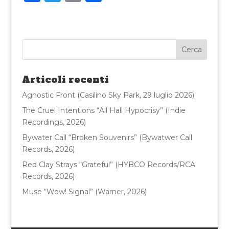
a
w
m
o
c
it
ai
n
e
te
l
di
b
r
vi
o
di
Articoli recenti
o
Agnostic Front (Casilino Sky Park, 29 luglio 2026)
k
The Cruel Intentions “All Hall Hypocrisy” (Indie
Recordings, 2026)
Bywater Call “Broken Souvenirs” (Bywatwer Call
Records, 2026)
Red Clay Strays “Grateful” (HYBCO Records/RCA
Records, 2026)
Muse “Wow! Signal” (Warner, 2026)