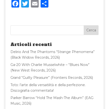
F
T
E
C
a
w
m
o
c
it
ai
n
e
te
l
di
b
r
vi
o
di
Articoli recenti
o
Delirio And The Phantoms “Strange Phenomena”
k
(Black Widow Records, 2026)
Ga-20 With Charlie Musselwhite – “Blues Now”
(New West Records, 2026)
Grand “Guilty Pleasure” (Frontiers Records, 2026)
Toto: l’arte della versatilità e della perfezione.
Discografia commentata!
Parker Barrow “Hold The Mash-The Album” (EAG
Music, 2026)