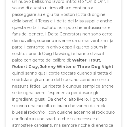
un nuovo bellissimo lavoro, intitolato “On & On”. Il
sound di questo ultimo album continua a
passeggiare su e giù tra Boston (città di origine
della band), il Texas e il delta del Mississippi e anche
questa volta il risultato non può che entusiasmare i
fans del genere. I Delta Generators non sono certo
dei novellini, suonano insieme da ormai vent’anni (a
parte il cantante in arrivo dopo il quarto album in
sostituzione di Craig Rawding) e hanno diviso il
palco con gente del calibro di;
Walter Trout,
Robert Cray, Johnny Winter e Three Dog Night
,
quindi sanno quali corde toccare quando si tratta di
soddisfare gli amanti del blues, riuscendoci senza
nessuna fatica. La ricetta è dunque semplice anche
se bisogna avere l’esperienza per dosare gli
ingredienti giusti. Da chef di alto livello, il gruppo
sciorina una raccolta di brani che vanno dal rock
blues al rock’n’roll, con qualche accenno al rock duro
confinato in uno spartito che si arricchisce di
atmosfere cangianti, ma sempre ricche di energica