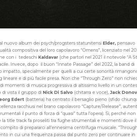
l nuovo album dei psych/progsters statunitensi
Elder,
pensavo
qualità compositiva del loro capolavoro “Omens”, licenziato nel 2
one con i tedeschi
Kaldavar
(che partorì nel 2021 il notevole “A S
cile. Invece, dopo il buon “Innate Passage” del 2022, la band di
o impatto, specialmente per quelli a cui certe sonorità rimangon
lineare e di più facile presa. Non che “Through Zero” non richie
i momenti di musica progressiva di altissimo livello in un conte
di vista il gruppo di
Nick Di Salvo
(chitarra e voce),
Jack Dono
eorg Edert
(batteria) ha centrato il bersaglio pieno (sfido chiunq
cellenza racchiusi nel brano capolavoro “Capture/Release”, autent
ntali il punto di forza di “quasi” tutta l’opera). Sì, perché non s
la title track fa proseliti tra fughe strumentali e momenti dove il
il compito di prepararci all’ennesima centrifuga musicale. “Throug
ento in cui una frequenza passa dal punto zero per continuare in