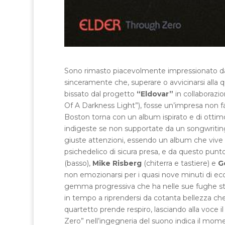
Sono rimasto piacevolmente impressionato da
sinceramente che, superare o avvicinarsi alla 
bissato dal progetto
“Eldovar”
in collaborazi
Of A Darkness Light”), fosse un’impresa non fa
Boston torna con un album ispirato e di ottim
indigeste se non supportate da un songwriting 
giuste attenzioni, essendo un album che vive d
psichedelico di sicura presa, e da questo punto 
(basso),
Mike Risberg
(chiterra e tastiere) e
G
non emozionarsi per i quasi nove minuti di ec
gemma progressiva che ha nelle sue fughe strume
in tempo a riprendersi da cotanta bellezza che 
quartetto prende respiro, lasciando alla voce 
Zero” nell’ingegneria del suono indica il mom