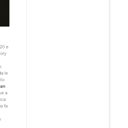
020 e
tory
o
da le
sto
van
ue a
ica
i fa
h