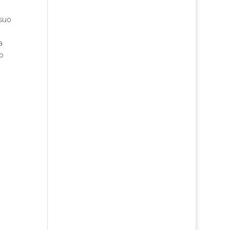
 suo
a
o