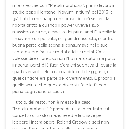
mie orecchie con “Metalmorphosis”, primo lavoro in
studio dopo il lontano “Novum Initium” del 2013, e
già il titolo mi strappa un sorriso dei più sinceri. Mi
riporta dritto a quando il power viveva il suo
massimo acume, a cavallo dei primi anni Duemila: lo
amavamo un po’ tutti, magari di nascosto, mentre
buona parte della scena si consumava nelle sue
sante guerre fra true metal e false metal. Cosa
volesse dire di preciso non l’ho mai capito, ma poco
importa, perché là fuori c’era chi sognava di levare la
spada verso il cielo a caccia di lucertole giganti, e
quel candore era parte del divertimento. È proprio a
quello spirito che questo disco si rifà e lo fa con
piena cognizione di causa.
Il titolo, del resto, non è messo lì a caso.
“Metalmorphosis” è prima di tutto incentrato sul
concetto di trasformazione ed è la chiave per
leggere l’intera opera: Roland Grapow e soci non
restano fermi un istante nello stesso punto,