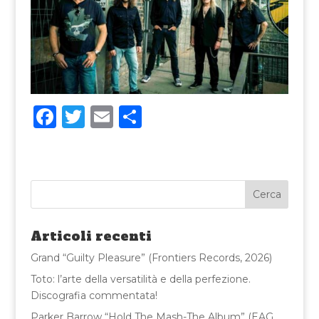
F
T
E
C
a
w
m
o
c
it
ai
n
e
te
l
di
b
r
vi
o
di
Articoli recenti
o
Grand “Guilty Pleasure” (Frontiers Records, 2026)
k
Toto: l’arte della versatilità e della perfezione.
Discografia commentata!
Parker Barrow “Hold The Mash-The Album” (EAG