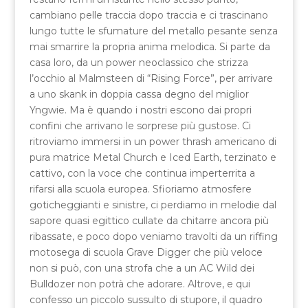
cambiano pelle traccia dopo traccia e ci trascinano
lungo tutte le sfumature del metallo pesante senza
mai smarrire la propria anima melodica. Si parte da
casa loro, da un power neoclassico che strizza
l’occhio al Malmsteen di “Rising Force”, per arrivare
a uno skank in doppia cassa degno del miglior
Yngwie. Ma è quando i nostri escono dai propri
confini che arrivano le sorprese più gustose. Ci
ritroviamo immersi in un power thrash americano di
pura matrice Metal Church e Iced Earth, terzinato e
cattivo, con la voce che continua imperterrita a
rifarsi alla scuola europea. Sfioriamo atmosfere
goticheggianti e sinistre, ci perdiamo in melodie dal
sapore quasi egittico cullate da chitarre ancora più
ribassate, e poco dopo veniamo travolti da un riffing
motosega di scuola Grave Digger che più veloce
non si può, con una strofa che a un AC Wild dei
Bulldozer non potrà che adorare. Altrove, e qui
confesso un piccolo sussulto di stupore, il quadro