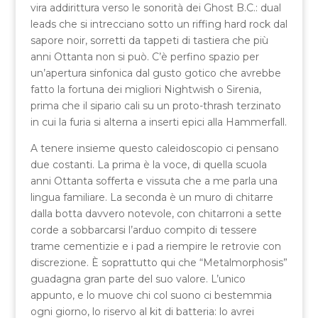
vira addirittura verso le sonorità dei Ghost B.C.: dual
leads che si intrecciano sotto un riffing hard rock dal
sapore noir, sorretti da tappeti di tastiera che più
anni Ottanta non si può. C’è perfino spazio per
un’apertura sinfonica dal gusto gotico che avrebbe
fatto la fortuna dei migliori Nightwish o Sirenia,
prima che il sipario cali su un proto-thrash terzinato
in cui la furia si alterna a inserti epici alla Hammerfall.
A tenere insieme questo caleidoscopio ci pensano
due costanti. La prima è la voce, di quella scuola
anni Ottanta sofferta e vissuta che a me parla una
lingua familiare. La seconda è un muro di chitarre
dalla botta davvero notevole, con chitarroni a sette
corde a sobbarcarsi l’arduo compito di tessere
trame cementizie e i pad a riempire le retrovie con
discrezione. È soprattutto qui che “Metalmorphosis”
guadagna gran parte del suo valore. L’unico
appunto, e lo muove chi col suono ci bestemmia
ogni giorno, lo riservo al kit di batteria: lo avrei