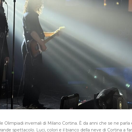
e Olimpiadi invernali di Milano Cortina. È da anni che se ne parla 
de spettacolo. Luci, colori e il bianco della neve di Cortina a fa