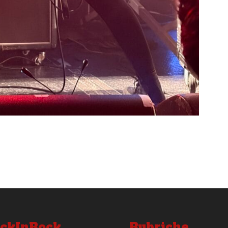
ckInRock
Rubriche