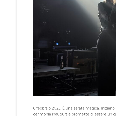
6 febbraio 2025. È una serata magica. Iniziano l
cerimonia inaugurale promette di essere un gran