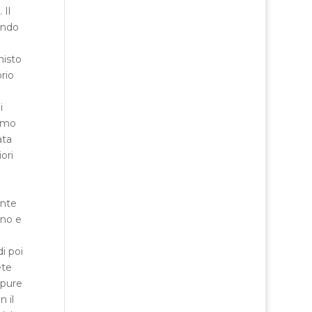
 Il
ondo
misto
rio
i
rimo
ata
ori
ante
ono e
i poi
ete
ppure
 il