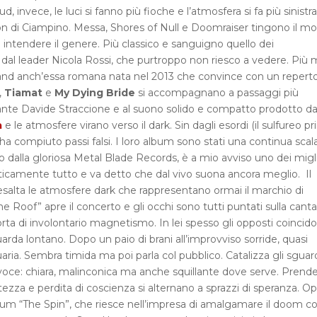
 invece, le luci si fanno più fioche e l’atmosfera si fa più sinistra.
rion di Ciampino. Messa, Shores of Null e Doomraiser tingono il m
intendere il genere. Più classico e sanguigno quello dei
 dal leader Nicola Rossi, che purtroppo non riesco a vedere. Più 
and anch’essa romana nata nel 2013 che convince con un reperto
,
Tiamat
e
My Dying Bride
si accompagnano a passaggi più
antante Davide Straccione e al suono solido e compatto prodotto da
a
e le atmosfere virano verso il dark. Sin dagli esordi (il sulfureo p
ha compiuto passi falsi. I loro album sono stati una continua scal
to dalla gloriosa Metal Blade Records, è a mio avviso uno dei migli
raticamente tutto e va detto che dal vivo suona ancora meglio. Il
 esalta le atmosfere dark che rappresentano ormai il marchio di
he Roof” apre il concerto e gli occhi sono tutti puntati sulla cant
rta di involontario magnetismo. In lei spesso gli opposti coincid
uarda lontano. Dopo un paio di brani all’improvviso sorride, quasi
ria. Sembra timida ma poi parla col pubblico. Catalizza gli sguard
la voce: chiara, malinconica ma anche squillante dove serve. Prend
ezza e perdita di coscienza si alternano a sprazzi di speranza. O
lbum “The Spin”, che riesce nell’impresa di amalgamare il doom con