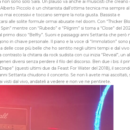
 non sono solo Sara. Un plauso va anche ai musicisti che creano 
lberto Piccolo è un chitarrista dall’ottima tecnica ma sempre al
tano mai eccessivi e toccano sempre la nota giusta. Bassista e
itarsi alle solite formule ormai abusate nel doom. Con “Thicker Bl
 Spin” mentre con “Rubedo” e “Pilgrim” si torna a “Close” del 202
a al primo disco “Belfry”. Suoni e passaggi anni Settanta che però 
ono in chiave personale. Il piano e la voce di “Immolation” sono 
na delle cose più belle che ho sentito negli ultimi tempi e dal viv
contrasto la chitarra da rock sudista con cui inizia “Reveal”, un al
ri diversi senza perdere il filo del discorso. Ben due i bis: il pr
n “Drape” (questi ultimi due da Feast For Water del 2018), il secon
anni Settanta chiudono il concerto. Se non li avete mai ascoltati, 
ai visti dal vivo, andateli a vedere e non ve ne pentirete.