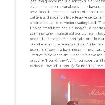
jazz (ma quando mai si è sentito?). Ma i Messa
vivo un sound emozionale e senza sbavature. A
servizio della canzone. I suoi assoli non risul
batterista dialogano alla perfezione senza lim
si continua con le atmosfere variegate di “The
L’epico riff sabbathiano di “Babalon” ci riport
scimmiottano i maestri del genere ma li rilegg
poesia, il crescendo che porta al ritornello è u
può che emozionare ancora di più. Gli fanno da 
esempio di come la band riesca a mescolare gene
il trittico “Void Meridian”, “Leah” e “Snakeski
propone “Hour of the Wolf”, i cui poderosi riff 
curiosi e trovateli su spotify. Se non li avete m