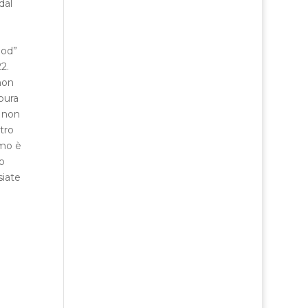
dal
ood”
2.
non
pura
o non
tro
imo è
do
siate