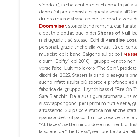
sfondo. Qualche centinaio di chilometri più a sud,
doom è il protagonista di questa serata all’O
di nero ma mostrano anche tre modi diversi di 
Doomraiser
, storica band romana, capitanata
a death e gothic quello dei
Shores of Null
, b
mai uguale a sé stesso. Echi di
Paradise Lost
personali, grazie anche alla versatilità del c
musicisti della band. Salgono sul palco i
Mess
album “Belfry” del 2016) il gruppo veneto non 
verso l’alto. L’ultimo lavoro “The Spin”, prodot
dischi del 2025. Stasera la band lo eseguirà p
suono infatti risulta più sporco e profondo ed
fabbrica del gruppo. Il synth bass di “Fire On T
Sara Bianchin. Dalla sua figura promana una so
si sovrappongono: per i primi minuti è seria, g
arrossendo. Sul palco è statica ma anche statua
sparisce dietro il palco. L’unica cosa certa è 
“At Races”, sette minuti dove momenti di trist
la splendida “The Dress”, sempre tratta dall’a