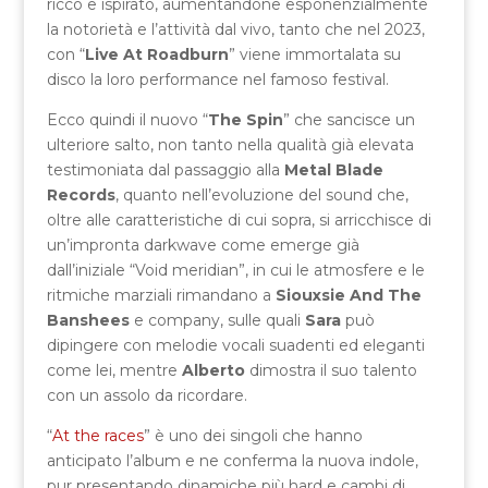
ricco e ispirato, aumentandone esponenzialmente
la notorietà e l’attività dal vivo, tanto che nel 2023,
con “
Live At Roadburn
” viene immortalata su
disco la loro performance nel famoso festival.
Ecco quindi il nuovo “
The Spin
” che sancisce un
ulteriore salto, non tanto nella qualità già elevata
testimoniata dal passaggio alla
Metal Blade
Records
, quanto nell’evoluzione del sound che,
oltre alle caratteristiche di cui sopra, si arricchisce di
un’impronta darkwave come emerge già
dall’iniziale “Void meridian”, in cui le atmosfere e le
ritmiche marziali rimandano a
Siouxsie And The
Banshees
e company, sulle quali
Sara
può
dipingere con melodie vocali suadenti ed eleganti
come lei, mentre
Alberto
dimostra il suo talento
con un assolo da ricordare.
“
At the races
” è uno dei singoli che hanno
anticipato l’album e ne conferma la nuova indole,
pur presentando dinamiche più hard e cambi di