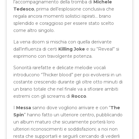
l’accompagnamento della tromba di
Michele
Tedesco
, prima dell’esplosione conclusiva che
regala ancora momenti solistici ispirati… brano
splendido e coraggioso per essere stato scelto
come altro singolo.
La vena doom si mischia con quella derivante
dall’influenza di certi
Killing Joke
e su “Reveal” si
esprimono con travolgente potenza.
Sonorità rarefatte e delicate melodie vocali
introducono “Thicker blood” per poi evolversi in un
costante crescendo durante gli oltre otto minuti di
un brano totale che nel finale va a sfiorare ambiti
estremi con gli screams di
Rocco
.
I
Messa
sanno dove vogliono arrivare e con “
The
Spin
” hanno fatto un ulteriore centro, pubblicando
un album maturo che sicuramente porterà loro
ulteriori riconoscimenti e soddisfazioni; a noi non
resta che supportarli e seguirli cercando di vederli