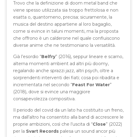
Trovo che la definizione di doom metal band che
viene spesso utilizzata sia troppo frettolosa e non
esatta o, quantomeno, precisa; sicuramente, la
musica del destino appartiene al loro bagaglio,
come si evince in taluni momenti, ma la proposta
che offrono è un calderone nel quale confluiscono
diverse anime che ne testimoniano la versatilità.
Già l’esordio “
Belfry
” (2016), seppur lineare e scarno,
alterna momenti ambient ad altri più doomy,
regalando anche sprazzi jazz, altri psych, oltre a
sorprendenti interventi dei fiati; cosa poi ribadita e
incrementata nel secondo “
Feast For Water
”
(2018), dove si evince una maggiore
consapevolezza compositiva.
Il periodo del covid da un lato ha costituito un freno,
ma dall’altro ha consentito alla band di accrescere le
proprie ambizioni, così che l’uscita di “
Close
” (2022)
per la
Svart Records
palesa un sound ancor più