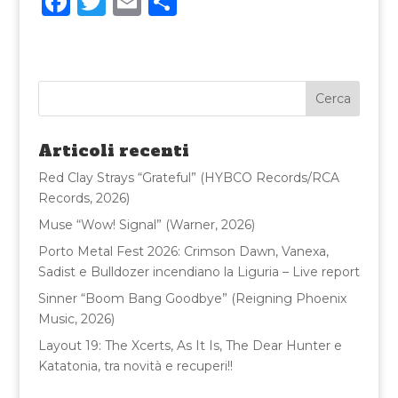
F
T
E
C
a
w
m
o
c
it
ai
n
e
te
l
di
b
r
vi
o
di
Articoli recenti
o
Red Clay Strays “Grateful” (HYBCO Records/RCA
k
Records, 2026)
Muse “Wow! Signal” (Warner, 2026)
Porto Metal Fest 2026: Crimson Dawn, Vanexa,
Sadist e Bulldozer incendiano la Liguria – Live report
Sinner “Boom Bang Goodbye” (Reigning Phoenix
Music, 2026)
Layout 19: The Xcerts, As It Is, The Dear Hunter e
Katatonia, tra novità e recuperi!!