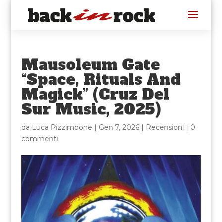
Mausoleum Gate
“Space, Rituals And
Magick” (Cruz Del
Sur Music, 2025)
da
Luca Pizzimbone
|
Gen 7, 2026
|
Recensioni
|
0
commenti