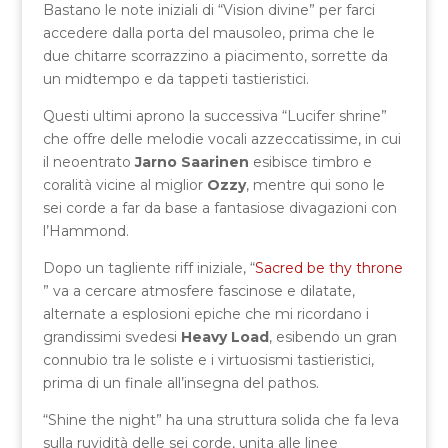
Bastano le note iniziali di “Vision divine” per farci
accedere dalla porta del mausoleo, prima che le
due chitarre scorrazzino a piacimento, sorrette da
un midtempo e da tappeti tastieristici.
Questi ultimi aprono la successiva “Lucifer shrine”
che offre delle melodie vocali azzeccatissime, in cui
il neoentrato
Jarno Saarinen
esibisce timbro e
coralità vicine al miglior
Ozzy
, mentre qui sono le
sei corde a far da base a fantasiose divagazioni con
l’Hammond.
Dopo un tagliente riff iniziale, “
Sacred be thy throne
” va a cercare atmosfere fascinose e dilatate,
alternate a esplosioni epiche che mi ricordano i
grandissimi svedesi
Heavy Load
, esibendo un gran
connubio tra le soliste e i virtuosismi tastieristici,
prima di un finale all’insegna del pathos.
“Shine the night” ha una struttura solida che fa leva
sulla ruvidità delle sei corde, unita alle linee