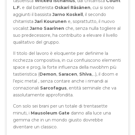
tastierista
Wicked Ischanius
, dal chitarrista
Count
L.F.
e dal batterista
Oskari R
ä
s
ä
nen
, cui si sono
aggiunti il bassista
Jarno Koskell
, il secondo
chitarrista
Jari Kourunen
e, soprattutto, il nuovo
vocalist
Jarno Saarinen
che, senza nulla togliere al
suo predecessore, ha contribuito a elevare il livello
qualitativo del gruppo.
Il titolo del lavoro è eloquente per definirne la
ricchezza compositiva, in cui confluiscono elementi
space e prog, la forte influenza della nwobhm più
tastieristica (
Demon
,
Saracen
,
Shiva
,…), il doom e
l’epic metal , senza contare anche i rimandi ai
connazionali
Sarcofagus
, entità seminale che va
assolutamente approfondita.
Con solo sei brani per un totale di trentasette
minuti, i
Mausoleum Gate
danno alla luce una
gemma che in un mondo giusto dovrebbe
diventare un classico.