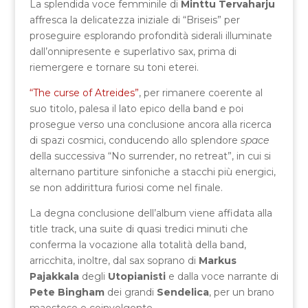
La splendida voce femminile di
Minttu Tervaharju
affresca la delicatezza iniziale di “Briseis” per
proseguire esplorando profondità siderali illuminate
dall’onnipresente e superlativo sax, prima di
riemergere e tornare su toni eterei.
“The curse of Atreides”
, per rimanere coerente al
suo titolo, palesa il lato epico della band e poi
prosegue verso una conclusione ancora alla ricerca
di spazi cosmici, conducendo allo splendore
space
della successiva “No surrender, no retreat”, in cui si
alternano partiture sinfoniche a stacchi più energici,
se non addirittura furiosi come nel finale.
La degna conclusione dell’album viene affidata alla
title track, una suite di quasi tredici minuti che
conferma la vocazione alla totalità della band,
arricchita, inoltre, dal sax soprano di
Markus
Pajakkala
degli
Utopianisti
e dalla voce narrante di
Pete Bingham
dei grandi
Sendelica
, per un brano
maestoso e coinvolgente.