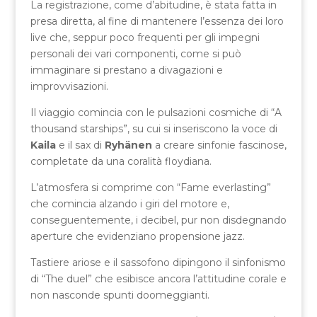
La registrazione, come d’abitudine, è stata fatta in
presa diretta, al fine di mantenere l’essenza dei loro
live che, seppur poco frequenti per gli impegni
personali dei vari componenti, come si può
immaginare si prestano a divagazioni e
improvvisazioni.
Il viaggio comincia con le pulsazioni cosmiche di “A
thousand starships”, su cui si inseriscono la voce di
Kaila
e il sax di
Ryhänen
a creare sinfonie fascinose,
completate da una coralità floydiana.
L’atmosfera si comprime con “Fame everlasting”
che comincia alzando i giri del motore e,
conseguentemente, i decibel, pur non disdegnando
aperture che evidenziano propensione jazz.
Tastiere ariose e il sassofono dipingono il sinfonismo
di “The duel” che esibisce ancora l’attitudine corale e
non nasconde spunti doomeggianti.