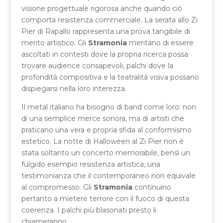
visione progettuale rigorosa anche quando ciò
comporta resistenza commerciale. La serata allo Zi
Pier di Rapallo rappresenta una prova tangibile di
merito artistico. Gli
Stramonia
meritano di essere
ascoltati in contesti dove la propria ricerca possa
trovare audience consapevoli, palchi dove la
profondità compositiva e la teatralità visiva possano
dispiegarsi nella loro interezza.
Il metal italiano ha bisogno di band come loro: non
di una semplice merce sonora, ma di artisti che
praticano una vera e propria sfida al conformismo
estetico. La notte di Halloween al Zi Pier non è
stata soltanto un concerto memorabile, bensì un
fulgido esempio resistenza artistica, una
testimonianza che il contemporaneo non equivale
al compromesso. Gli
Stramonia
continuino
pertanto a mietere terrore con il fuoco di questa
coerenza. I palchi più blasonati presto li
chiameranno.