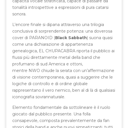
capacità vocale stratificata, capace di passare da
tonalità introspettive a espressioni di pura catarsi
sonora.
L’encore finale si dipana attraverso una trilogia
conclusiva di sorprendente potenza: una doverosa
cover di PARANOID (
Black Sabbath
) suona quasi
come una dichiarazione di appartenenza
genealogica, EL CHUPACABRA riporta il pubblico ai
flussi più direttamente metal della band che
profumano di sud America e ottoni,
mentre NWO chiude la serata con un’affermazione
di visione contemporanea, quasi a suggerire che le
logiche di controllo e di ordine globale
rappresentano il vero nemico, ben al di là di qualsiasi
iconografia sovrannaturale.
Elemento fondamentale da sottolineare è il ruolo
giocato dal pubblico presente. Una folla
consapevole, composta prevalentemente da fan
storici della band e anche nuovi simpatizzanti, tutti