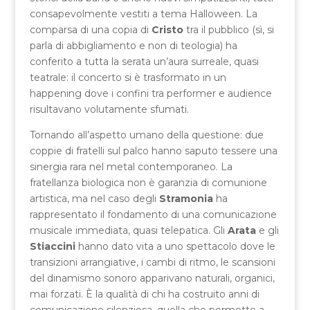
consapevolmente vestiti a tema Halloween. La
comparsa di una copia di
Cristo
tra il pubblico (sì, si
parla di abbigliamento e non di teologia) ha
conferito a tutta la serata un’aura surreale, quasi
teatrale: il concerto si è trasformato in un
happening dove i confini tra performer e audience
risultavano volutamente sfumati.
Tornando all’aspetto umano della questione: due
coppie di fratelli sul palco hanno saputo tessere una
sinergia rara nel metal contemporaneo. La
fratellanza biologica non è garanzia di comunione
artistica, ma nel caso degli
Stramonia
ha
rappresentato il fondamento di una comunicazione
musicale immediata, quasi telepatica. Gli
Arata
e gli
Stiaccini
hanno dato vita a uno spettacolo dove le
transizioni arrangiative, i cambi di ritmo, le scansioni
del dinamismo sonoro apparivano naturali, organici,
mai forzati. È la qualità di chi ha costruito anni di
comunicazione silenziosa, quella che permette a