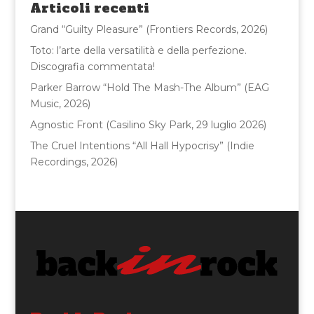
o
di
Articoli recenti
o
Grand “Guilty Pleasure” (Frontiers Records, 2026)
k
Toto: l’arte della versatilità e della perfezione.
Discografia commentata!
Parker Barrow “Hold The Mash-The Album” (EAG
Music, 2026)
Agnostic Front (Casilino Sky Park, 29 luglio 2026)
The Cruel Intentions “All Hall Hypocrisy” (Indie
Recordings, 2026)