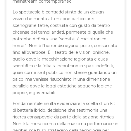
mainstream contemporaneo.
Lo spettacolo è contraddistinto da un design
visivo che merita attenzione particolare:
scenografie tetre, costruite con gusto da teatro
circense dei tempi andati, permeate di quella che
potrebbe definirsi una “sensibilità mellotronico-
horror”. Non è l’horror disneyano, pulito, consumato
fino all’overdose. È il teatro delle visioni oniriche,
quello dove la macchinazione ragionata e quasi
scientifica e la follia si incontrano in spazi indefiniti,
quasi come se il pubblico non stesse guardando un
palco, ma venisse risucchiato in una dimensione
parallela dove le leggi estetiche seguono logiche
proprie, ingovernabili.
Fondamentale risulta evidenziare la scelta di un kit
di batteria ibrido, decisione che testimonia una
ricerca consapevole da parte della sezione ritmica.
Non è la mera ricerca della massima performance in
decibel, ma l’uso strategico della tecnologia per