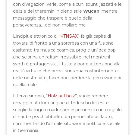
con divagazioni varie, come alcuni spunti jazzati e le
delizie del theremin in pieno stile
Wucan
, mentre il
messaggio che traspare è quello della
perseveranza… del non mollare mai.
L’incipit elettronico di “
KTNSAX
” fa già capire di
trovarsi di fronte a una sorpresa con una fusione
esaltante tra musica cosmica, prog e un’idea pop
che sciorina un refrain irresistibile, nel mentre il
synth è protagonista, il tutto a porre attenzione alla
realtà virtuale che ormai si insinua costantemente
nelle nostre vite, facendoci perdere la percezione di
quella reale.
Il terzo singolo, “
Holz auf holz
”, vuole rendere
omaggio alla loro origine di tedeschi dell’est e
sceglie la lingua madre per esprimersi in un crogiolo
di hard e psych abbellito da pennellate di flauto,
commentando l’attuale situazione politica e sociale
in Germania.