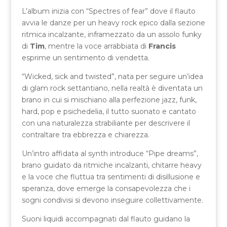
L’album inizia con “Spectres of fear” dove il flauto
avvia le danze per un heavy rock epico dalla sezione
ritmica incalzante, inframezzato da un assolo funky
di
Tim
, mentre la voce arrabbiata di
Francis
esprime un sentimento di vendetta.
“Wicked, sick and twisted”, nata per seguire un’idea
di glam rock settantiano, nella realtà è diventata un
brano in cui si mischiano alla perfezione jazz, funk,
hard, pop e psichedelia, il tutto suonato e cantato
con una naturalezza strabiliante per descrivere il
contraltare tra ebbrezza e chiarezza.
Un’intro affidata al synth introduce “Pipe dreams”,
brano guidato da ritmiche incalzanti, chitarre heavy
e la voce che fluttua tra sentimenti di disillusione e
speranza, dove emerge la consapevolezza che i
sogni condivisi si devono inseguire collettivamente.
Suoni liquidi accompagnati dal flauto guidano la