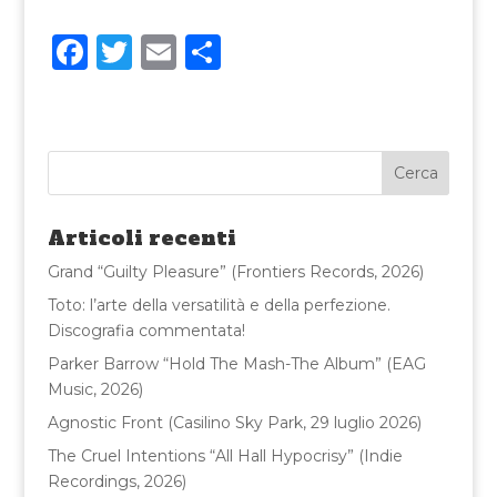
F
T
E
C
a
w
m
o
c
it
ai
n
e
te
l
di
b
r
vi
o
di
Articoli recenti
o
Grand “Guilty Pleasure” (Frontiers Records, 2026)
k
Toto: l’arte della versatilità e della perfezione.
Discografia commentata!
Parker Barrow “Hold The Mash-The Album” (EAG
Music, 2026)
Agnostic Front (Casilino Sky Park, 29 luglio 2026)
The Cruel Intentions “All Hall Hypocrisy” (Indie
Recordings, 2026)