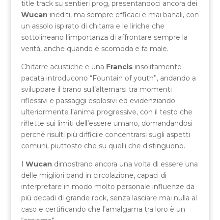
title track su sentieri prog, presentandoci ancora dei
Wucan
inediti, ma sempre efficaci e mai banali, con
un assolo ispirato di chitarra e le liriche che
sottolineano l’importanza di affrontare sempre la
verità, anche quando è scomoda e fa male.
Chitarre acustiche e una
Francis
insolitamente
pacata introducono “Fountain of youth”, andando a
sviluppare il brano sull’alternarsi tra momenti
riflessivi e passaggi esplosivi ed evidenziando
ulteriormente l’anima progressive, con il testo che
riflette sui limiti dell’essere umano, domandandosi
perché risulti più difficile concentrarsi sugli aspetti
comuni, piuttosto che su quelli che distinguono.
I
Wucan
dimostrano ancora una volta di essere una
delle migliori band in circolazione, capaci di
interpretare in modo molto personale influenze da
più decadi di grande rock, senza lasciare mai nulla al
caso e certificando che l’amalgama tra loro è un