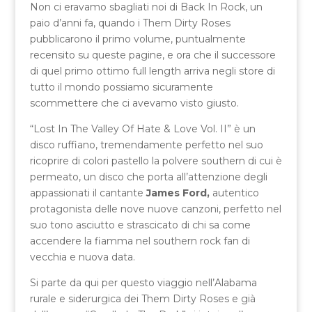
Non ci eravamo sbagliati noi di Back In Rock, un
paio d’anni fa, quando i Them Dirty Roses
pubblicarono il primo volume, puntualmente
recensito su queste pagine, e ora che il successore
di quel primo ottimo full length arriva negli store di
tutto il mondo possiamo sicuramente
scommettere che ci avevamo visto giusto.
“Lost In The Valley Of Hate & Love Vol. II” è un
disco ruffiano, tremendamente perfetto nel suo
ricoprire di colori pastello la polvere southern di cui è
permeato, un disco che porta all’attenzione degli
appassionati il cantante
James Ford,
autentico
protagonista delle nove nuove canzoni, perfetto nel
suo tono asciutto e strascicato di chi sa come
accendere la fiamma nel southern rock fan di
vecchia e nuova data.
Si parte da qui per questo viaggio nell’Alabama
rurale e siderurgica dei Them Dirty Roses e già