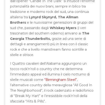
dall’opener “Candle In The Dark” si intuisce l’enorme
potenzialità dei nuovi brani, sempre in bilico tra
tradizione e moderno rock del sud, una continua
altalena tra
Lynyrd Skynyrd, The Allman
Brothers
e le nuovissime generazioni di gruppi del
sud che, passando dagli
Whiskey Myers
(i veri
trascinatori del southern odierno) arrivano ai
The
Georgia Thunderbolts,
grazie ad una serie di
dettagli e arrangiamenti più in linea con il classic
rock e che a livello mainstream fanno scintille a
stelle e strisce.
I Quattro cavalieri dell’Alabama aggiungono un
tocco rock’n’roll o country che ne determina
l’immediato appeal ed illumina il cielo notturno di
stelle musicali come
“Birmingham Steel”
,
l’alternative country della meravigliosa “All Good In
The Neighborhood”, il rock cadenzato e radiofonico
di “Break My Hart” e l’irresistibile rock’n’roll della
sfacciata “Hits & Pills”.