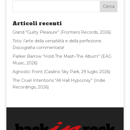
e
te
l
di
b
r
vi
o
di
Articoli recenti
o
Grand “Guilty Pleasure” (Frontiers Records, 2026)
k
Toto: l’arte della versatilità e della perfezione.
Discografia commentata!
Parker Barrow “Hold The Mash-The Album” (EAG
Music, 2026)
Agnostic Front (Casilino Sky Park, 29 luglio 2026)
The Cruel Intentions “All Hall Hypocrisy” (Indie
Recordings, 2026)