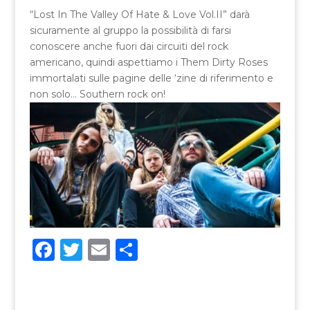
“Lost In The Valley Of Hate & Love Vol.II” darà
sicuramente al gruppo la possibilità di farsi
conoscere anche fuori dai circuiti del rock
americano, quindi aspettiamo i Them Dirty Roses
immortalati sulle pagine delle ‘zine di riferimento e
non solo… Southern rock on!
F
T
E
C
a
w
m
o
c
it
ai
n