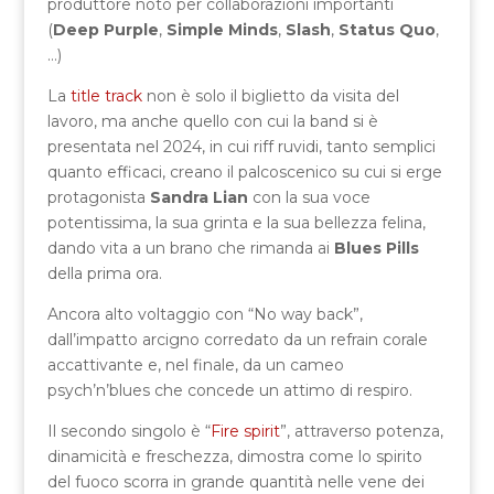
produttore noto per collaborazioni importanti
(
Deep Purple
,
Simple Minds
,
Slash
,
Status Quo
,
…)
La
title track
non è solo il biglietto da visita del
lavoro, ma anche quello con cui la band si è
presentata nel 2024, in cui riff ruvidi, tanto semplici
quanto efficaci, creano il palcoscenico su cui si erge
protagonista
Sandra Lian
con la sua voce
potentissima, la sua grinta e la sua bellezza felina,
dando vita a un brano che rimanda ai
Blues Pills
della prima ora.
Ancora alto voltaggio con “No way back”,
dall’impatto arcigno corredato da un refrain corale
accattivante e, nel finale, da un cameo
psych’n’blues che concede un attimo di respiro.
Il secondo singolo è “
Fire spirit
”, attraverso potenza,
dinamicità e freschezza, dimostra come lo spirito
del fuoco scorra in grande quantità nelle vene dei