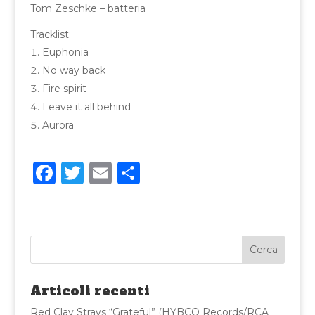
Tom Zeschke – batteria
Tracklist:
Euphonia
No way back
Fire spirit
Leave it all behind
Aurora
F
T
E
C
a
w
m
o
c
it
ai
n
e
te
l
di
b
r
vi
o
di
Articoli recenti
o
Red Clay Strays “Grateful” (HYBCO Records/RCA