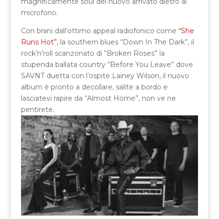
magnificamente soul del nuovo arrivato dietro al
microfono.
Con brani dall’ottimo appeal radiofonico come
“She
Runs Hot”
, la southern blues “Down In The Dark”, il
rock’n’roll scanzonato di “Broken Roses” la
stupenda ballata country “Before You Leave” dove
SAVNT duetta con l’ospite Lainey Wilson, il nuovo
album è pronto a decollare, salite a bordo e
lasciatevi rapire da “Almost Home”, non ve ne
pentirete.