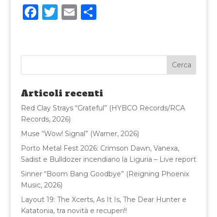
F
T
E
C
a
w
m
o
c
it
ai
n
e
te
l
di
b
r
vi
o
di
Articoli recenti
o
Red Clay Strays “Grateful” (HYBCO Records/RCA
k
Records, 2026)
Muse “Wow! Signal” (Warner, 2026)
Porto Metal Fest 2026: Crimson Dawn, Vanexa,
Sadist e Bulldozer incendiano la Liguria – Live report
Sinner “Boom Bang Goodbye” (Reigning Phoenix
Music, 2026)
Layout 19: The Xcerts, As It Is, The Dear Hunter e
Katatonia, tra novità e recuperi!!