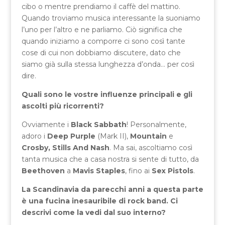
cibo o mentre prendiamo il caffè del mattino.
Quando troviamo musica interessante la suoniamo
l’uno per l’altro e ne parliamo. Ciò significa che
quando iniziamo a comporre ci sono così tante
cose di cui non dobbiamo discutere, dato che
siamo già sulla stessa lunghezza d’onda… per così
dire.
Quali sono le vostre influenze principali e gli
ascolti più ricorrenti?
Ovviamente i
Black Sabbath
! Personalmente,
adoro i
Deep Purple
(Mark II),
Mountain
e
Crosby, Stills And Nash
. Ma sai, ascoltiamo così
tanta musica che a casa nostra si sente di tutto, da
Beethoven
a
Mavis Staples
, fino ai
Sex Pistols
.
La Scandinavia da parecchi anni a questa parte
è una fucina inesauribile di rock band. Ci
descrivi come la vedi dal suo interno?