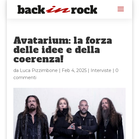
Avatarium: la forza
delle idee e della
coerenza!
da
Luca Pizzimbone
|
Feb 4, 2025
|
Interviste
|
0
commenti