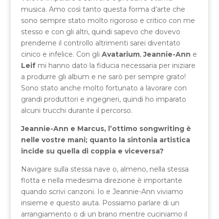
musica. Amo così tanto questa forma d’arte che
sono sempre stato molto rigoroso e critico con me
stesso e con gli altri, quindi sapevo che dovevo
prenderne il controllo altrimenti sarei diventato
cinico e infelice. Con gli
Avatarium
,
Jeannie-Ann
e
Leif
mi hanno dato la fiducia necessaria per iniziare
a produrre gli album e ne sarò per sempre grato!
Sono stato anche molto fortunato a lavorare con
grandi produttori e ingegneri, quindi ho imparato
alcuni trucchi durante il percorso.
Jeannie-Ann e Marcus, l’ottimo songwriting è
nelle vostre mani; quanto la sintonia artistica
incide su quella di coppia e viceversa?
Navigare sulla stessa nave o, almeno, nella stessa
flotta e nella medesima direzione è importante
quando scrivi canzoni. Io e Jeannie-Ann viviamo
insieme e questo aiuta. Possiamo parlare di un
arrangiamento o di un brano mentre cuciniamo il