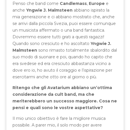
Penso che band come
Candlemass
,
Europe
e
anche
Yngwie J. Malmsteen
abbiano ispirato la
mia generazione e ci abbiano mostrato che, anche
se arrivi dalla piccola Svezia, puoi essere comunque
un musicista affermato o una band fantastica.
Dovremmo essere tutti grati a questi ragazzi!
Quando sono cresciuto e ho ascoltato
Yngwie J.
Malmsteen
sono rimasto totalmente sbalordito dal
suo modo di suonare e poi, quando ho capito che
era svedese ed era cresciuto abbastanza vicino a
dove ero io, ho avuto il coraggio e l’ispirazione per
esercitarmi anche otto ore al giorno o più.
Ritengo che gli Avatarium abbiano un’ottima
considerazione da cult band, ma che
meriterebbero un successo maggiore. Cosa ne
pensi e quali sono le vostre aspettative?
Il mio unico obiettivo è fare la migliore musica
possibile. A parer mio, il solo modo per avere