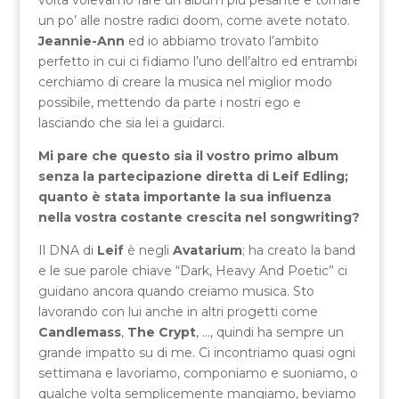
volta volevamo fare un album più pesante e tornare
un po’ alle nostre radici doom, come avete notato.
Jeannie-Ann
ed io abbiamo trovato l’ambito
perfetto in cui ci fidiamo l’uno dell’altro ed entrambi
cerchiamo di creare la musica nel miglior modo
possibile, mettendo da parte i nostri ego e
lasciando che sia lei a guidarci.
Mi pare che questo sia il vostro primo album
senza la partecipazione diretta di Leif Edling;
quanto è stata importante la sua influenza
nella vostra costante crescita nel songwriting?
Il DNA di
Leif
è negli
Avatarium
; ha creato la band
e le sue parole chiave “Dark, Heavy And Poetic” ci
guidano ancora quando creiamo musica. Sto
lavorando con lui anche in altri progetti come
Candlemass
,
The Crypt
, …, quindi ha sempre un
grande impatto su di me. Ci incontriamo quasi ogni
settimana e lavoriamo, componiamo e suoniamo, o
qualche volta semplicemente mangiamo, beviamo