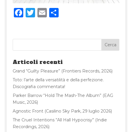
F
T
E
C
a
w
m
o
c
it
ai
n
e
te
l
di
b
r
vi
o
di
Articoli recenti
o
Grand “Guilty Pleasure” (Frontiers Records, 2026)
k
Toto: l’arte della versatilità e della perfezione.
Discografia commentata!
Parker Barrow “Hold The Mash-The Album” (EAG
Music, 2026)
Agnostic Front (Casilino Sky Park, 29 luglio 2026)
The Cruel Intentions “All Hall Hypocrisy” (Indie
Recordings, 2026)