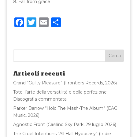
Fall from grace
F
T
E
C
a
w
m
o
c
it
ai
n
e
te
l
di
b
r
vi
o
di
Articoli recenti
o
Grand “Guilty Pleasure” (Frontiers Records, 2026)
k
Toto: l’arte della versatilità e della perfezione.
Discografia commentata!
Parker Barrow “Hold The Mash-The Album” (EAG
Music, 2026)
Agnostic Front (Casilino Sky Park, 29 luglio 2026)
The Cruel Intentions “All Hall Hypocrisy” (Indie