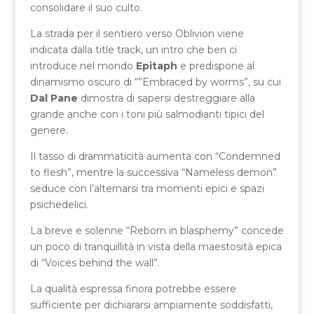
consolidare il suo culto.
La strada per il sentiero verso Oblivion viene
indicata dalla title track, un intro che ben ci
introduce nel mondo
Epitaph
e predispone al
dinamismo oscuro di “”Embraced by worms”, su cui
Dal Pane
dimostra di sapersi destreggiare alla
grande anche con i toni più salmodianti tipici del
genere.
Il tasso di drammaticità aumenta con “Condemned
to flesh”, mentre la successiva “Nameless demon”
seduce con l’alternarsi tra momenti epici e spazi
psichedelici.
La breve e solenne “Reborn in blasphemy” concede
un poco di tranquillità in vista della maestosità epica
di “Voices behind the wall”.
La qualità espressa finora potrebbe essere
sufficiente per dichiararsi ampiamente soddisfatti,