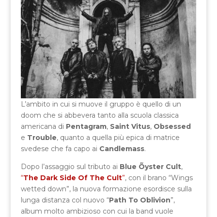
L’ambito in cui si muove il gruppo è quello di un
doom che si abbevera tanto alla scuola classica
americana di
Pentagram
,
Saint Vitus
,
Obsessed
e
Trouble
, quanto a quella più epica di matrice
svedese che fa capo ai
Candlemass
.
Dopo l’assaggio sul tributo ai
Blue Õyster Cult
,
“
The Dark Side Of The Cult
”
, con il brano “Wings
wetted down”, la nuova formazione esordisce sulla
lunga distanza col nuovo “
Path To Oblivion
”,
album molto ambizioso con cui la band vuole