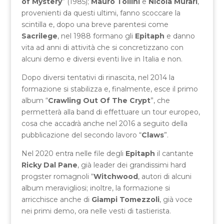
of Mystery
” (1985);
Mauro Tollini
e
Nicola Murari
,
provenienti da questi ultimi, fanno scoccare la
scintilla e, dopo una breve parentesi come
Sacrilege
, nel 1988 formano gli
Epitaph
e danno
vita ad anni di attività che si concretizzano con
alcuni demo e diversi eventi live in Italia e non.
Dopo diversi tentativi di rinascita, nel 2014 la
formazione si stabilizza e, finalmente, esce il primo
album “
Crawling Out Of The Crypt
”, che
permetterà alla band di effettuare un tour europeo,
cosa che accadrà anche nel 2016 a seguito della
pubblicazione del secondo lavoro “
Claws
”.
Nel 2020 entra nelle file degli
Epitaph
il cantante
Ricky Dal Pane
, già leader dei grandissimi hard
progster romagnoli “
Witchwood
, autori di alcuni
album meravigliosi; inoltre, la formazione si
arricchisce anche di
Giampi Tomezzoli
, già voce
nei primi demo, ora nelle vesti di tastierista.