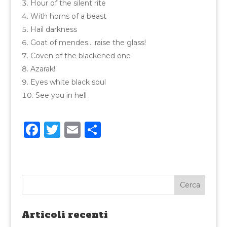
Hour of the silent rite
With horns of a beast
Hail darkness
Goat of mendes… raise the glass!
Coven of the blackened one
Azarak!
Eyes white black soul
See you in hell
F
T
E
C
a
w
m
o
c
it
ai
n
e
te
l
di
b
r
vi
o
di
Articoli recenti
o