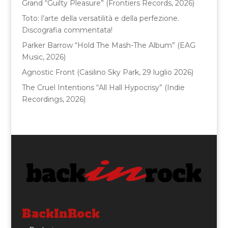
Grand “Guilty Pleasure” (Frontiers Records, 2026)
k
Toto: l’arte della versatilità e della perfezione.
Discografia commentata!
Parker Barrow “Hold The Mash-The Album” (EAG
Music, 2026)
Agnostic Front (Casilino Sky Park, 29 luglio 2026)
The Cruel Intentions “All Hall Hypocrisy” (Indie
Recordings, 2026)
BackInRock