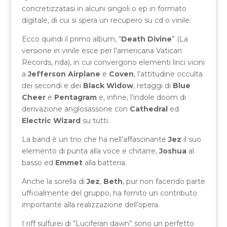
concretizzatasi in alcuni singoli o ep in formato
digitale, di cui si spera un recupero su cd o vinile.
Ecco quindi il primo album, “
Death Divine
” (La
versione in vinile esce per l’americana Vatican
Records, nda), in cui convergono elementi lirici vicini
a
Jefferson Airplane
e
Coven
, l’attitudine occulta
dei secondi e dei
Black Widow
, retaggi di
Blue
Cheer
e
Pentagram
e, infine, l’indole doom di
derivazione anglosassone con
Cathedral
ed
Electric Wizard
su tutti.
La band è un trio che ha nell’affascinante
Jez
il suo
elemento di punta alla voce e chitarre,
Joshua
al
basso ed
Emmet
alla batteria.
Anche la sorella di
Jez
,
Beth
, pur non facendo parte
ufficialmente del gruppo, ha fornito un contributo
importante alla realizzazione dell’opera.
I riff sulfurei di “Luciferan dawn” sono un perfetto