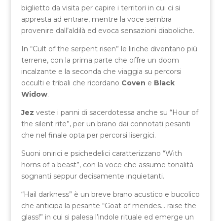
biglietto da visita per capire i territori in cui ci si
appresta ad entrare, mentre la voce sembra
provenire dall’aldilà ed evoca sensazioni diaboliche.
In “Cult of the serpent risen” le liriche diventano più
terrene, con la prima parte che offre un doom
incalzante e la seconda che viaggia su percorsi
occulti e tribali che ricordano
Coven
e
Black
Widow
.
Jez
veste i panni di sacerdotessa anche su “Hour of
the silent rite”, per un brano dai connotati pesanti
che nel finale opta per percorsi lisergici.
Suoni onirici e psichedelici caratterizzano “With
horns of a beast”, con la voce che assume tonalità
sognanti seppur decisamente inquietanti.
“Hail darkness” è un breve brano acustico e bucolico
che anticipa la pesante “Goat of mendes… raise the
glass!” in cui si palesa l’indole rituale ed emerge un