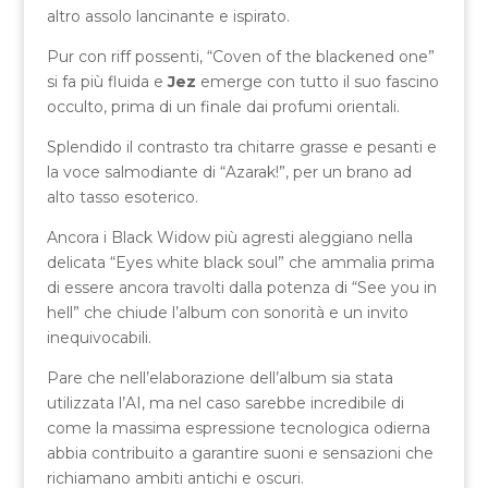
altro assolo lancinante e ispirato.
Pur con riff possenti, “Coven of the blackened one”
si fa più fluida e
Jez
emerge con tutto il suo fascino
occulto, prima di un finale dai profumi orientali.
Splendido il contrasto tra chitarre grasse e pesanti e
la voce salmodiante di “Azarak!”, per un brano ad
alto tasso esoterico.
Ancora i Black Widow più agresti aleggiano nella
delicata “Eyes white black soul” che ammalia prima
di essere ancora travolti dalla potenza di “See you in
hell” che chiude l’album con sonorità e un invito
inequivocabili.
Pare che nell’elaborazione dell’album sia stata
utilizzata l’AI, ma nel caso sarebbe incredibile di
come la massima espressione tecnologica odierna
abbia contribuito a garantire suoni e sensazioni che
richiamano ambiti antichi e oscuri.