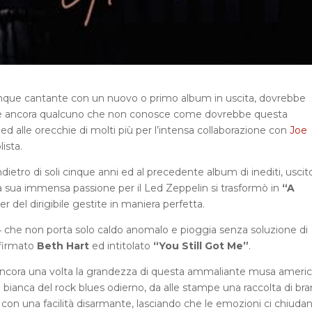
que cantante con un nuovo o primo album in uscita, dovrebbe
c’è ancora qualcuno che non conosce come dovrebbe questa
ed alle orecchie di molti più per l’intensa collaborazione con
Joe
ista.
etro di soli cinque anni ed al precedente album di inediti, uscit
la sua immensa passione per il Led Zeppelin si trasformò in
“A
r del dirigibile gestite in maniera perfetta.
che non porta solo caldo anomalo e pioggia senza soluzione di
 firmato
Beth Hart
ed intitolato
“You Still Got Me”
.
ancora una volta la grandezza di questa ammaliante musa americ
 bianca del rock blues odierno, da alle stampe una raccolta di bra
con una facilità disarmante, lasciando che le emozioni ci chiudan