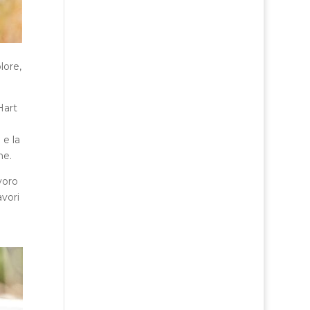
lore,
Hart
”
e la
me.
voro
avori