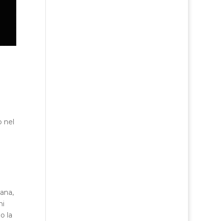
o nel
ana,
ni
o la