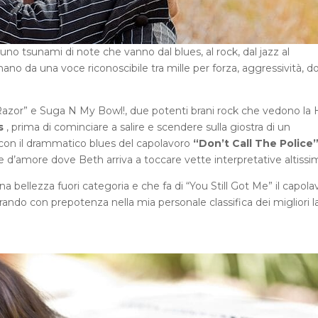
uno tsunami di note che vanno dal blues, al rock, dal jazz al
ano da una voce riconoscibile tra mille per forza, aggressività, do
Razor” e Suga N My Bowl!, due potenti brani rock che vedono la 
s
, prima di cominciare a salire e scendere sulla giostra di un
e con il drammatico blues del capolavoro
“Don’t Call The Police
ne d’amore dove Beth arriva a toccare vette interpretative altissi
 bellezza fuori categoria e che fa di “You Still Got Me” il capola
trando con prepotenza nella mia personale classifica dei migliori l