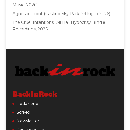
Music, 2026)
Agnostic Front (Casilino Sky Park, 29 luglio 2026)
The Cruel Intentions “All Hall Hypocrisy” (Indie
Recordings, 2026)
BackInRock
Redazione
Scrivici
Newsletter
Privacy policy