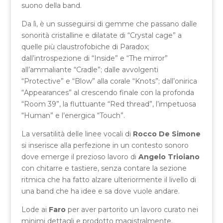
suono della band.
Da lì, è un susseguirsi di gemme che passano dalle
sonorità cristalline e dilatate di “Crystal cage” a
quelle più claustrofobiche di Paradox;
dall’introspezione di “Inside” e “The mirror”
all’ammaliante “Cradle”; dalle avvolgenti
“Protective” e “Blow” alla corale “Knots”; dall’onirica
“Appearances” al crescendo finale con la profonda
“Room 39”, la fluttuante “Red thread”, l’impetuosa
“Human” e l’energica “Touch”.
La versatilità delle linee vocali di
Rocco De Simone
si inserisce alla perfezione in un contesto sonoro
dove emerge il prezioso lavoro di
Angelo Trioiano
con chitarre e tastiere, senza contare la sezione
ritmica che ha fatto alzare ulteriormente il livello di
una band che ha idee e sa dove vuole andare.
Lode ai
Faro
per aver partorito un lavoro curato nei
minimi dettagli e prodotto magistralmente.