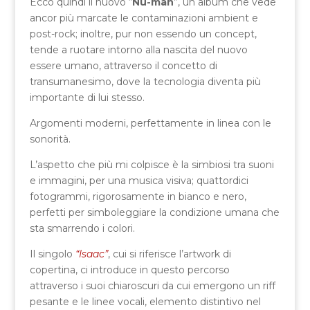
Ecco quindi il nuovo “
Nu-man
”, un album che vede
ancor più marcate le contaminazioni ambient e
post-rock; inoltre, pur non essendo un concept,
tende a ruotare intorno alla nascita del nuovo
essere umano, attraverso il concetto di
transumanesimo, dove la tecnologia diventa più
importante di lui stesso.
Argomenti moderni, perfettamente in linea con le
sonorità.
L’aspetto che più mi colpisce è la simbiosi tra suoni
e immagini, per una musica visiva; quattordici
fotogrammi, rigorosamente in bianco e nero,
perfetti per simboleggiare la condizione umana che
sta smarrendo i colori.
Il singolo
“Isaac”
, cui si riferisce l’artwork di
copertina, ci introduce in questo percorso
attraverso i suoi chiaroscuri da cui emergono un riff
pesante e le linee vocali, elemento distintivo nel