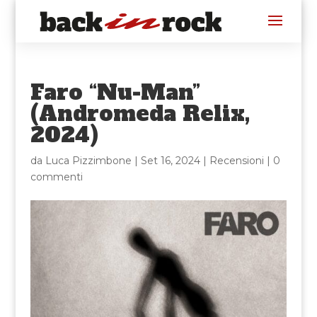
Faro “Nu-Man”
(Andromeda Relix,
2024)
da
Luca Pizzimbone
|
Set 16, 2024
|
Recensioni
|
0
commenti