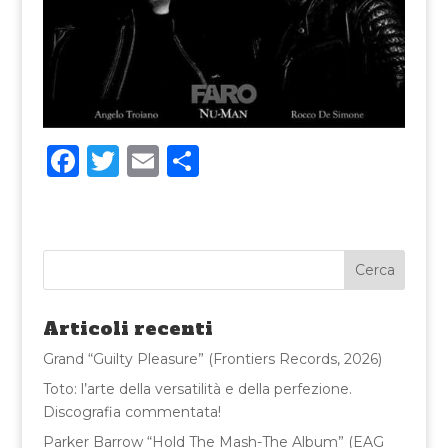
F
T
E
C
a
w
m
o
c
it
ai
n
e
te
l
di
b
r
vi
o
di
Articoli recenti
o
Grand “Guilty Pleasure” (Frontiers Records, 2026)
k
Toto: l’arte della versatilità e della perfezione.
Discografia commentata!
Parker Barrow “Hold The Mash-The Album” (EAG