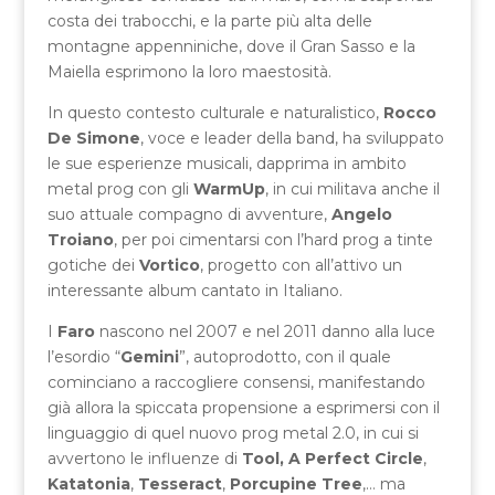
costa dei trabocchi, e la parte più alta delle
montagne appenniniche, dove il Gran Sasso e la
Maiella esprimono la loro maestosità.
In questo contesto culturale e naturalistico,
Rocco
De Simone
, voce e leader della band, ha sviluppato
le sue esperienze musicali, dapprima in ambito
metal prog con gli
WarmUp
, in cui militava anche il
suo attuale compagno di avventure,
Angelo
Troiano
, per poi cimentarsi con l’hard prog a tinte
gotiche dei
Vortico
, progetto con all’attivo un
interessante album cantato in Italiano.
I
Faro
nascono nel 2007 e nel 2011 danno alla luce
l’esordio “
Gemini
”, autoprodotto, con il quale
cominciano a raccogliere consensi, manifestando
già allora la spiccata propensione a esprimersi con il
linguaggio di quel nuovo prog metal 2.0, in cui si
avvertono le influenze di
Tool, A Perfect Circle
,
Katatonia
,
Tesseract
,
Porcupine Tree
,… ma