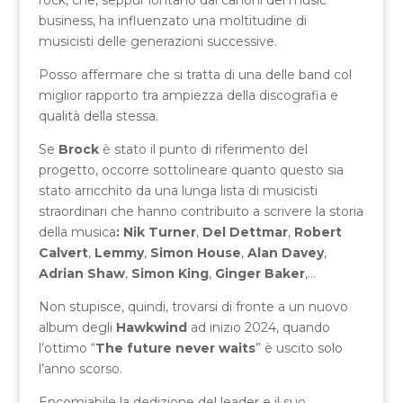
business, ha influenzato una moltitudine di
musicisti delle generazioni successive.
Posso affermare che si tratta di una delle band col
miglior rapporto tra ampiezza della discografia e
qualità della stessa.
Se
Brock
è stato il punto di riferimento del
progetto, occorre sottolineare quanto questo sia
stato arricchito da una lunga lista di musicisti
straordinari che hanno contribuito a scrivere la storia
della musica
: Nik Turner
,
Del Dettmar
,
Robert
Calvert
,
Lemmy
,
Simon House
,
Alan Davey
,
Adrian Shaw
,
Simon King
,
Ginger Baker
,…
Non stupisce, quindi, trovarsi di fronte a un nuovo
album degli
Hawkwind
ad inizio 2024, quando
l’ottimo “
The future never waits
” è uscito solo
l’anno scorso.
Encomiabile la dedizione del leader e il suo