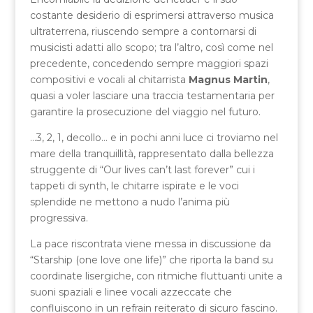
costante desiderio di esprimersi attraverso musica
ultraterrena, riuscendo sempre a contornarsi di
musicisti adatti allo scopo; tra l’altro, così come nel
precedente, concedendo sempre maggiori spazi
compositivi e vocali al chitarrista
Magnus Martin
,
quasi a voler lasciare una traccia testamentaria per
garantire la prosecuzione del viaggio nel futuro.
…3, 2, 1, decollo… e in pochi anni luce ci troviamo nel
mare della tranquillità, rappresentato dalla bellezza
struggente di “Our lives can’t last forever” cui i
tappeti di synth, le chitarre ispirate e le voci
splendide ne mettono a nudo l’anima più
progressiva.
La pace riscontrata viene messa in discussione da
“Starship (one love one life)” che riporta la band su
coordinate lisergiche, con ritmiche fluttuanti unite a
suoni spaziali e linee vocali azzeccate che
confluiscono in un refrain reiterato di sicuro fascino.