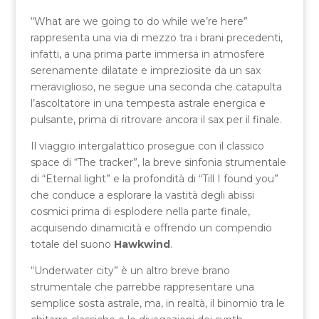
“What are we going to do while we’re here”
rappresenta una via di mezzo tra i brani precedenti,
infatti, a una prima parte immersa in atmosfere
serenamente dilatate e impreziosite da un sax
meraviglioso, ne segue una seconda che catapulta
l’ascoltatore in una tempesta astrale energica e
pulsante, prima di ritrovare ancora il sax per il finale.
Il viaggio intergalattico prosegue con il classico
space di “The tracker”, la breve sinfonia strumentale
di “Eternal light” e la profondità di “Till I found you”
che conduce a esplorare la vastità degli abissi
cosmici prima di esplodere nella parte finale,
acquisendo dinamicità e offrendo un compendio
totale del suono
Hawkwind
.
“Underwater city” è un altro breve brano
strumentale che parrebbe rappresentare una
semplice sosta astrale, ma, in realtà, il binomio tra le