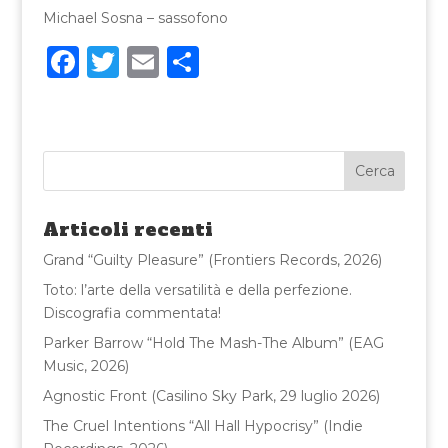
Michael Sosna – sassofono
F
T
E
C
a
w
m
o
c
it
ai
n
e
te
l
di
b
r
vi
o
di
Articoli recenti
o
Grand “Guilty Pleasure” (Frontiers Records, 2026)
k
Toto: l’arte della versatilità e della perfezione.
Discografia commentata!
Parker Barrow “Hold The Mash-The Album” (EAG
Music, 2026)
Agnostic Front (Casilino Sky Park, 29 luglio 2026)
The Cruel Intentions “All Hall Hypocrisy” (Indie