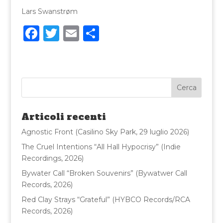
Lars Swanstrøm
F
T
E
C
a
w
m
o
c
it
ai
n
e
te
l
di
b
r
vi
o
di
Articoli recenti
o
Agnostic Front (Casilino Sky Park, 29 luglio 2026)
k
The Cruel Intentions “All Hall Hypocrisy” (Indie
Recordings, 2026)
Bywater Call “Broken Souvenirs” (Bywatwer Call
Records, 2026)
Red Clay Strays “Grateful” (HYBCO Records/RCA
Records, 2026)