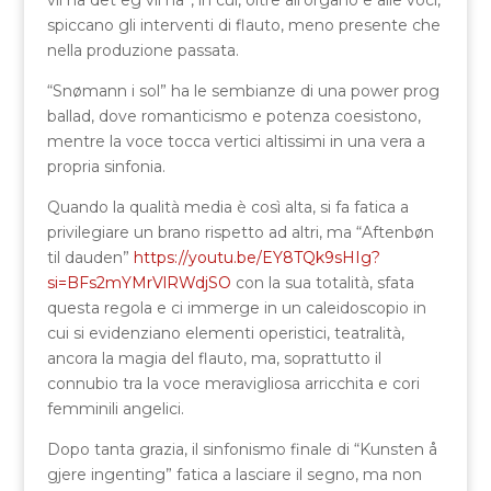
vil ha det eg vil ha”, in cui, oltre all’organo e alle voci,
spiccano gli interventi di flauto, meno presente che
nella produzione passata.
“Snømann i sol” ha le sembianze di una power prog
ballad, dove romanticismo e potenza coesistono,
mentre la voce tocca vertici altissimi in una vera a
propria sinfonia.
Quando la qualità media è così alta, si fa fatica a
privilegiare un brano rispetto ad altri, ma “Aftenbøn
til dauden”
https://youtu.be/EY8TQk9sHIg?
si=BFs2mYMrVlRWdjSO
con la sua totalità, sfata
questa regola e ci immerge in un caleidoscopio in
cui si evidenziano elementi operistici, teatralità,
ancora la magia del flauto, ma, soprattutto il
connubio tra la voce meravigliosa arricchita e cori
femminili angelici.
Dopo tanta grazia, il sinfonismo finale di “Kunsten å
gjere ingenting” fatica a lasciare il segno, ma non