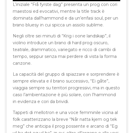
L’iniziale “Frå fyrste dag” presenta un prog con cori
maestosi ed evocativi, mentre la title track è
dominata dall’hammond e da un’enfasi soul, per un
brano bluesy in cui spicca un assolo sublime.
Negli oltre sei minuti di “Krig i oone landskap”, il
violino introduce un brano di hard prog oscuro,
teatrale, drammatico, variegato e ricco di cambi di
tempo, seppur senza mai perdere di vista la forma
canzone.
La capacità del gruppo di spiazzare e sorprendere è
sempre elevata e il brano successivo, “Ei gåte”,
viaggia sempre su territori progressivi, ma in questo
caso l’ambientazione è più solare, con l’hammond
in evidenza e cori da brividi.
Tappeti di mellotron e una voce femminile vicina al
folk caratterizzano la breve “Når natta kjem og tek
meg” che anticipa il prog possente e arcano di “Eg