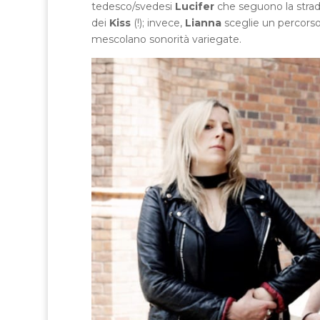
tedesco/svedesi
Lucifer
che seguono la strada
dei
Kiss
(!); invece,
Lianna
sceglie un percors
mescolano sonorità variegate.