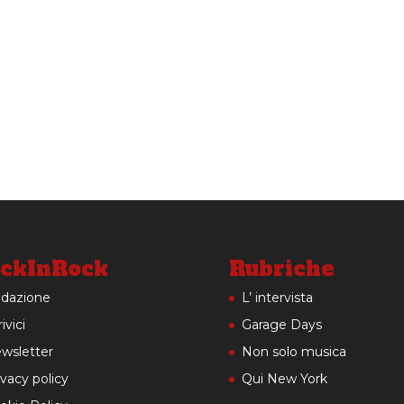
ckInRock
Rubriche
dazione
L’ intervista
ivici
Garage Days
wsletter
Non solo musica
ivacy policy
Qui New York