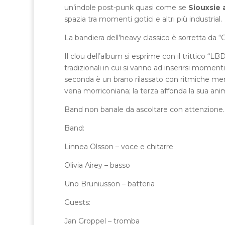
un’indole post-punk quasi come se
Siouxsie
spazia tra momenti gotici e altri più industrial.
La bandiera dell’heavy classico è sorretta da 
Il clou dell’album si esprime con il trittico “L
tradizionali in cui si vanno ad inserirsi momen
seconda è un brano rilassato con ritmiche men
vena morriconiana; la terza affonda la sua anim
Band non banale da ascoltare con attenzione.
Band:
Linnea Olsson – voce e chitarre
Olivia Airey – basso
Uno Bruniusson – batteria
Guests:
Jan Groppel – tromba