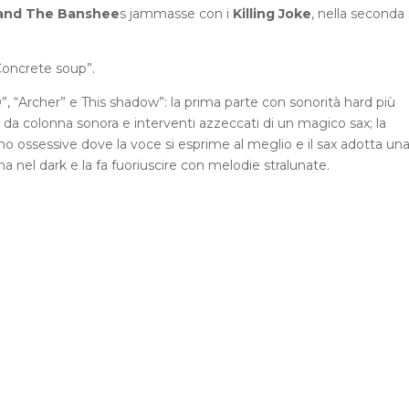
 and The Banshee
s jammasse con i
Killing Joke
, nella seconda 
“Concrete soup”.
BD”, “Archer” e This shadow”: la prima parte con sonorità hard più
ti da colonna sonora e interventi azzeccati di un magico sax; la
o ossessive dove la voce si esprime al meglio e il sax adotta un
a nel dark e la fa fuoriuscire con melodie stralunate.