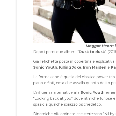
Maggot Heart: l
Dopo i primi due album, “
Dusk to dusk
” (201
Già l’etichetta posta in copertina è esplicativ
Sonic Youth
,
Killing Joke
,
Iron Maiden
e
Pa
La formazione è quella del classico power trio
piano e fiati, cosa che avvalla quanto detto pr
L’influenza alternative alla
Sonic Youth
emerg
“Looking back at you” dove ritmiche furiose e 
spazio a qualche sprazzo psichedelico.
Dinamiche più ordinate caratterizzano “Nil by