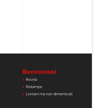
Recensioni
Novità
Ristampe
Lontani ma non dimenticati