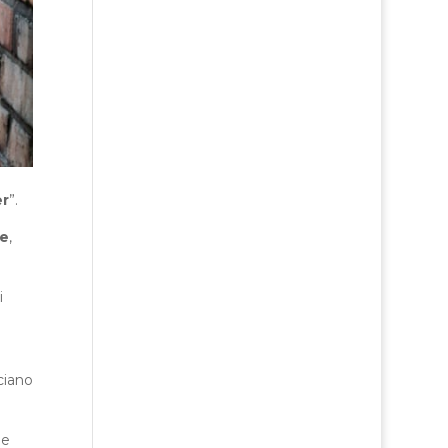
r
”.
e
,
i
ciano
ge