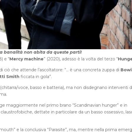
a banalità non abita da queste parti!
8) e “
Mercy machine
” (2020), adesso è la volta del terzo “
Hunge
a di ciò che attende l’ascoltatore: “… è una concreta zuppa di
Bowi
tti Smith
ficcata in gola”.
 (chitarra/voce, basso e batteria), ma non disdegnano interventi d
ima.
e maggiormente nel primo brano “Scandinavian hunger” e in
claustrofobiche, dettate in particolare da un basso ossessivo, las
 mouth” e la conclusiva “Parasite”, ma, mentre nella prima emer