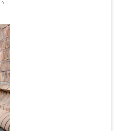
r’n’r