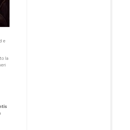
d e
to la
neri
tis
a