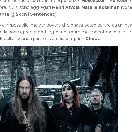
olistrumentista con svariate esperienze (
Hexvessel
,
The Aeon
ore, cui si sono aggregati
Henri Arvola
,
Natalie Koskinen
(voce
anta
(già con i
Sentenced
).
to è impossibile, ma per dovere di cronaca posso partire da un he
 da doom, prog e gothic, per un album mai monotono e banale
h
della seconda parte di carriera e ai primi
Ghost
.