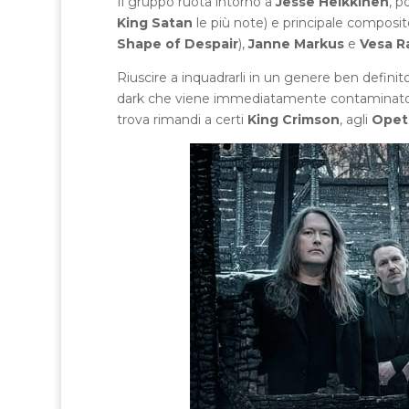
Il gruppo ruota intorno a
Jesse Heikkinen
, p
King Satan
le più note) e principale composit
Shape of Despair
),
Janne Markus
e
Vesa R
Riuscire a inquadrarli in un genere ben defini
dark che viene immediatamente contaminato
trova rimandi a certi
King Crimson
, agli
Opet