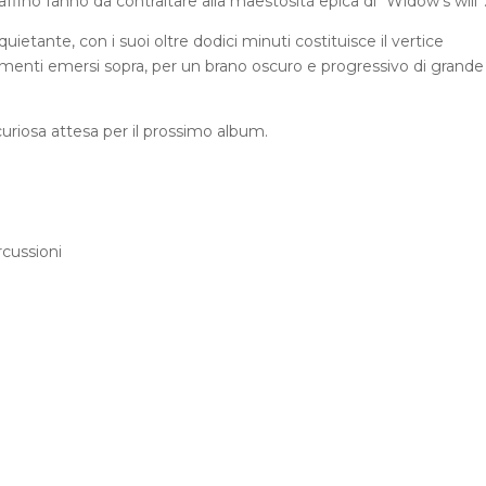
affino fanno da contraltare alla maestosità epica di “Widow’s will”
ietante, con i suoi oltre dodici minuti costituisce il vertice
elementi emersi sopra, per un brano oscuro e progressivo di grande
curiosa attesa per il prossimo album.
rcussioni