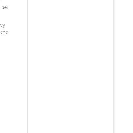
e
 dei
avy
 che