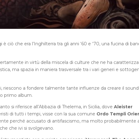
è ciò che era l’Inghilterra tra gli anni ‘60 e ‘70, una fucina di ban
rtamente in virtù della miscela di culture che ne ha caratterizza
istica, ma spazia in maniera trasversale tra i vari generi e sottoge
, riescono a fondere talmente tante influenze da creare il sound
oro primo album.
nto si riferisce all’Abbazia di Thelema, in Sicilia, dove
Aleister
isti di tutti i tempi, visse con la sua comune
Ordo Templi Orien
almente perché accusato di antifascismo, ma molto probabilmente 
che che ivi si svolgevano.