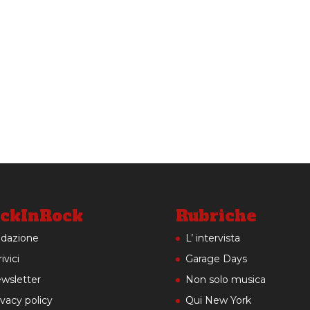
ckInRock
Rubriche
dazione
L’ intervista
ivici
Garage Days
wsletter
Non solo musica
ivacy policy
Qui New York