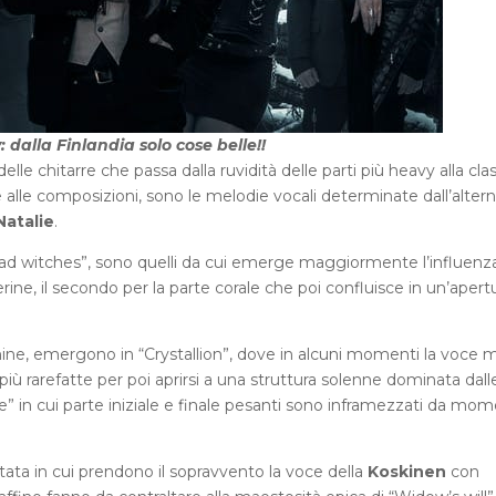
 dalla Finlandia solo cose belle!!
delle chitarre che passa dalla ruvidità delle parti più heavy alla cla
re alle composizioni, sono le melodie vocali determinate dall’alter
Natalie
.
 dead witches”, sono quelli da cui emerge maggiormente l’influenz
erine, il secondo per la parte corale che poi confluisce in un’apert
mine, emergono in “Crystallion”, dove in alcuni momenti la voce m
ù rarefatte per poi aprirsi a una struttura solenne dominata dall
e” in cui parte iniziale e finale pesanti sono inframezzati da mom
atata in cui prendono il sopravvento la voce della
Koskinen
con