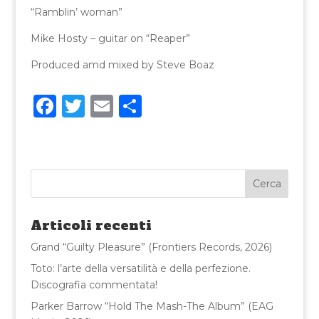
“Ramblin’ woman”
Mike Hosty – guitar on “Reaper”
Produced amd mixed by Steve Boaz
F
T
E
C
a
w
m
o
c
it
ai
n
e
te
l
di
b
r
vi
o
di
Articoli recenti
o
Grand “Guilty Pleasure” (Frontiers Records, 2026)
k
Toto: l’arte della versatilità e della perfezione.
Discografia commentata!
Parker Barrow “Hold The Mash-The Album” (EAG