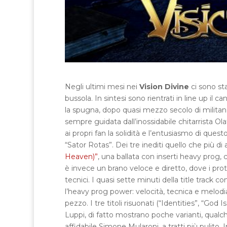
Negli ultimi mesi nei
Vision Divine
ci sono st
bussola. In sintesi sono rientrati in line up il
la spugna, dopo quasi mezzo secolo di militanza
sempre guidata dall’inossidabile chitarrista Ola
ai propri fan la solidità e l’entusiasmo di quest
“Sator Rotas”. Dei tre inediti quello che più di
Heaven)”
, una ballata con inserti heavy prog
è invece un brano veloce e diretto, dove i prot
tecnici. I quasi sette minuti della title track
l’heavy prog power: velocità, tecnica e melodia
pezzo. I tre titoli risuonati (“Identities”, “God 
Luppi, di fatto mostrano poche varianti, qual
affidabile Simone Mularoni, a tratti più pulito.