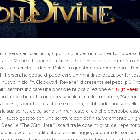
ati diversi cambiamenti, al punto che per un momento ho perso 
 cantante Michele Luppi e il tastierista Oleg Smirnoff, mentre ha ge
, il chitarrista Federico Puleri. In questo girotondo di nomi, la b
f Thorsen, ha deciso di pubblicare un mini di sei pezzi, per far tes
o nuovo inizio. “A Clockwork Reverie” ci presenta sei pezzi più l’in
 altri sembra indicare una possibile nuova direzione è
“18 (It Feels
, con Luppi che detta una linea vocale ricca di sfumature, “Andro
agonisti, soprattutto tastiere e chitarra, si abbandonano a duelli
 con la sua spinta epica, sono un manifesto di ciò che dovrebbe ess
, il tutto gestito con una scrittura ben definita. Veramente un g
Is Dead” e “The 25th Hour”), scelti tra le cose migliori del repertori
che parte vocale modificata e un missaggio, ad opera del sempre
 In sintesi questi godibile 34 minuti rappresentano una sorta di po