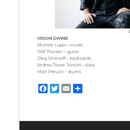
VISION DIVINE
Michele Luppi – vocals
Olaf Thorsen – guitar
Oleg Smirnoff – keyboards
Andrea Tower Torricini – bass
Matt Peruzzi – drums
F
T
E
C
a
w
m
o
c
it
ai
n
e
te
l
di
b
r
vi