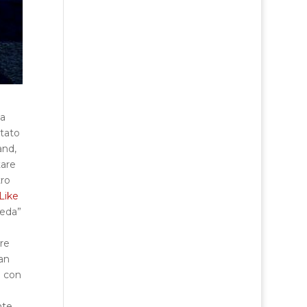
la
ttato
and,
tare
tro
 Like
meda”
ere
ran
o con
nte