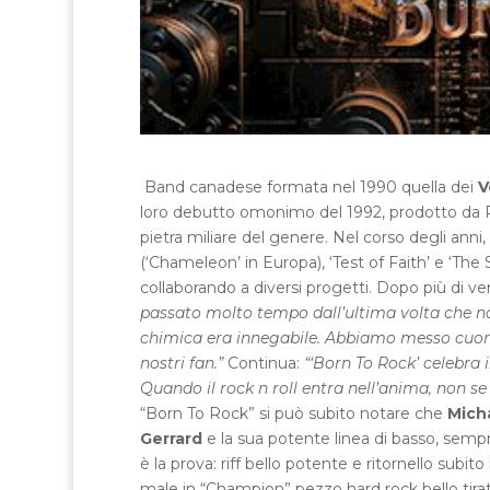
Band canadese formata nel 1990 quella dei
V
loro debutto omonimo del 1992, prodotto da R
pietra miliare del genere. Nel corso degli an
(‘Chameleon’ in Europa), ‘Test of Faith’ e ‘Th
collaborando a diversi progetti. Dopo più di ven
passato molto tempo dall’ultima volta che no
chimica era innegabile. Abbiamo messo cuore e
nostri fan.”
Continua:
“‘Born To Rock’ celebra 
Quando il rock n roll entra nell’anima, non se
“Born To Rock” si può subito notare che
Mich
Gerrard
e la sua potente linea di basso, sempr
è la prova: riff bello potente e ritornello subi
male in “Champion” pezzo hard rock bello tirato