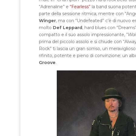
“Adrenaline” e
“Fearless”
la band suona potente,
parte della sessione ritmica, mentre con “Angel
Winger
, ma con “Undefeated” c’è di nuovo e
molto
Def Leppard
, hard blues con “Dreams”
compatto e il suo assolo impressionante, “
Wai
prima del piccolo assolo e si chiude con “Always
Rock” ti lascia un gran sorriso, un meraviglios
rifinito, potente e pieno di convinzione: un a
Groove
.