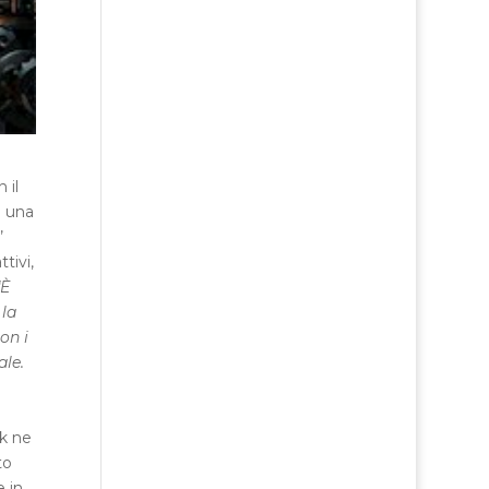
 il
e una
’
tivi,
“È
 la
on i
ale.
ck ne
to
e in