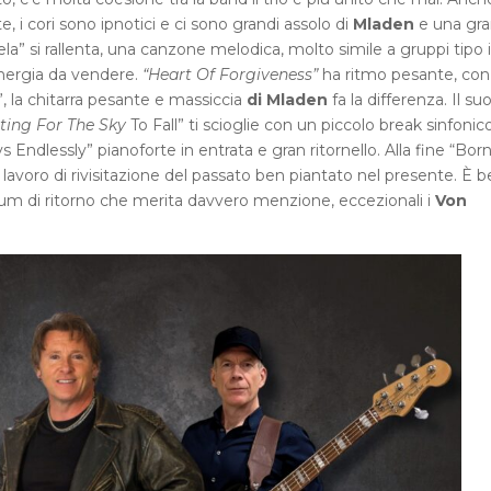
 i cori sono ipnotici e ci sono grandi assolo di
Mladen
e una gra
a” si rallenta, una canzone melodica, molto simile a gruppi tipo i
nergia da vendere.
“Heart Of Forgiveness”
ha ritmo pesante, con 
, la chitarra pesante e massiccia
di Mladen
fa la differenza. Il su
ting For The Sky
To Fall” ti scioglie con un piccolo break sinfonic
 Endlessly” pianoforte in entrata e gran ritornello. Alla fine “Bor
o lavoro di rivisitazione del passato ben piantato nel presente. È 
lbum di ritorno che merita davvero menzione, eccezionali i
Von