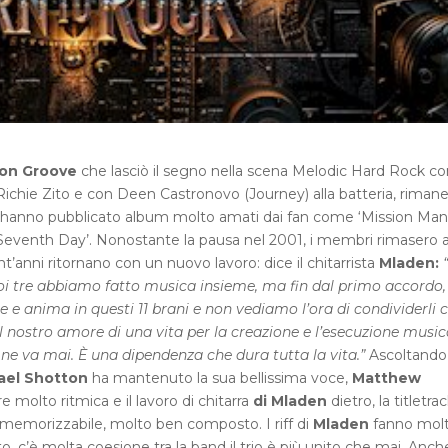
on Groove
che lasciò il segno nella scena Melodic Hard Rock con
ichie Zito e con Deen Castronovo (Journey) alla batteria, riman
ni, hanno pubblicato album molto amati dai fan come ‘Mission Man
e Seventh Day’. Nonostante la pausa nel 2001, i membri rimasero at
t’anni ritornano con un nuovo lavoro: dice il chitarrista
Mladen:
i tre abbiamo fatto musica insieme, ma fin dal primo accordo,
 anima in questi 11 brani e non vediamo l’ora di condividerli c
il nostro amore di una vita per la creazione e l’esecuzione music
 ne va mai. È una dipendenza che dura tutta la vita.”
Ascoltando
ael Shotton
ha mantenuto la sua bellissima voce,
Matthew
e molto ritmica e il lavoro di chitarra
di Mladen
dietro, la titletra
to memorizzabile, molto ben composto. I riff di
Mladen
fanno mol
, c’è molta coesione tra la band il trio è più unito che mai. Anch