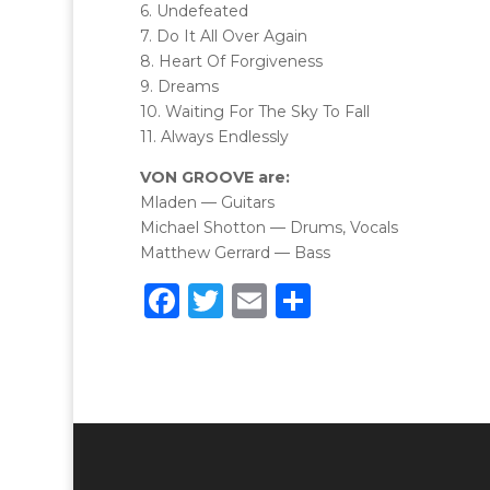
6. Undefeated
7. Do It All Over Again
8. Heart Of Forgiveness
9. Dreams
10. Waiting For The Sky To Fall
11. Always Endlessly
VON GROOVE are:
Mladen — Guitars
Michael Shotton — Drums, Vocals
Matthew Gerrard — Bass
F
T
E
C
a
w
m
o
c
it
ai
n
e
te
l
di
b
r
vi
o
di