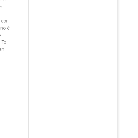
n
cori
ono è
o
n To
ben