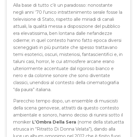
Alla base di tutto c’è un paradosso: nonostante
negli anni ‘70 l’unico intrattenimento serale fosse la
televisione di Stato, rispetto alle miriadi di canali
attuali, la qualità messa a disposizione del pubblico
era elevatissima, ben lontana dalle nefandezze
odierne; in quel contesto hanno fatto epoca diversi
sceneggiati in più puntate che spesso trattavano
temi esoterici, oscuri, misteriosi, fantascientifici e, in
taluni casi, horror, le cui atmosfere arcane erano
ulteriormente accentuate dal rigoroso bianco e
nero e da colonne sonore che sono diventate
classici, unendosi al contesto della cinematografia
“da paura” italiana.
Parecchio tempo dopo, un ensemble di musicisti
della scena genovese, attratti da questo contesto
ambientale e sonoro, hanno deciso di riunirsi sotto il
moniker
L’Ombra Della Sera
(nome della statuetta
etrusca in “Ritratto Di Donna Velata”), dando alla
luce un album omonimo nel 2012 che è finito fuori