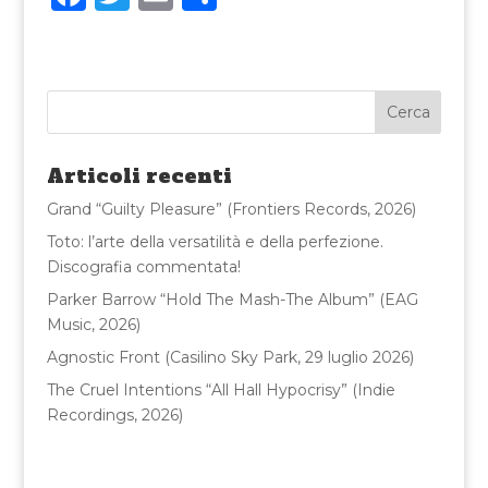
a
w
m
o
c
it
ai
n
e
te
l
di
b
r
vi
o
di
Articoli recenti
o
Grand “Guilty Pleasure” (Frontiers Records, 2026)
k
Toto: l’arte della versatilità e della perfezione.
Discografia commentata!
Parker Barrow “Hold The Mash-The Album” (EAG
Music, 2026)
Agnostic Front (Casilino Sky Park, 29 luglio 2026)
The Cruel Intentions “All Hall Hypocrisy” (Indie
Recordings, 2026)