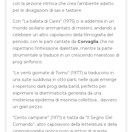
con la sezione ritmica che crea l’ambiente adatto
per le divagazioni di sax e tastiere.
Con “La ballata di Carini” (1975) ci si addentra in un
mondo siciliano ammantato di mistero, andando a
celebrare un altro capolavoro della filmografia del
periodo, con le parti cantate da
Corvaglia
che ne
rispettano l’inflessione dialettale, mentre la parte
strumentale si traduce in un crescendo maestoso di
prog sinfonico.
“Le venti giornate di Torino“ (1977) si traducono in
una suite suddivisa in otto parti, nelle quali emerge
il repertorio dark prog della band, perfetto per
esprimere la drammaticità generata da una
misteriosa epidemia di insonnia collettiva… davvero
un gran pezzo.
“Cento campane” (1971) è tratta da “Il Segno Del
Comando”, altro capolavoro della letteratura e della
cinematografia gotica noto ai lettori di queste