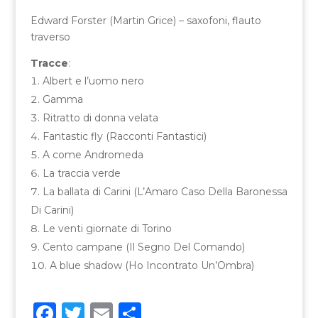
Edward Forster (Martin Grice) – saxofoni, flauto
traverso
Tracce
:
Albert e l’uomo nero
Gamma
Ritratto di donna velata
Fantastic fly (Racconti Fantastici)
A come Andromeda
La traccia verde
La ballata di Carini (L’Amaro Caso Della Baronessa
Di Carini)
Le venti giornate di Torino
Cento campane (Il Segno Del Comando)
A blue shadow (Ho Incontrato Un’Ombra)
F
T
E
C