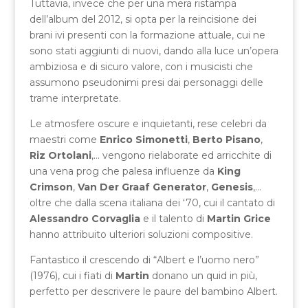
Tuttavia, invece che per una mera ristampa
dell’album del 2012, si opta per la reincisione dei
brani ivi presenti con la formazione attuale, cui ne
sono stati aggiunti di nuovi, dando alla luce un’opera
ambiziosa e di sicuro valore, con i musicisti che
assumono pseudonimi presi dai personaggi delle
trame interpretate.
Le atmosfere oscure e inquietanti, rese celebri da
maestri come
Enrico Simonetti
,
Berto Pisano
,
Riz Ortolani
,… vengono rielaborate ed arricchite di
una vena prog che palesa influenze da
King
Crimson
,
Van Der Graaf Generator
,
Genesis
,…
oltre che dalla scena italiana dei ‘70, cui il cantato di
Alessandro Corvaglia
e il talento di
Martin Grice
hanno attribuito ulteriori soluzioni compositive.
Fantastico il crescendo di “Albert e l’uomo nero”
(1976), cui i fiati di
Martin
donano un quid in più,
perfetto per descrivere le paure del bambino Albert.