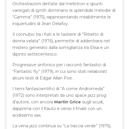
Orchestrazioni dettate dal mellotron e spunti
variegati di synth dominano le splendide melodie di
“Gamma” (1975), rappresentando mirabilmente le
inquietudini di Jean Delafoy.
Il connubio tra i fiati e le tastiere di “Ritratto di
donna velata” (1976), permette di addentrarsi nel
mistero generato dalla somiglianza tra Elisa e un
dipinto settecentesco.
Progressive sinfonico per i racconti fantastici di
“Fantastic fly” (1979), in cui sono stati rielaborati
alcuni testi di Edgar Allan Poe.
I temi fantascientifici di “A come Andromeda”
(1972) sono interpretati da uno space jazz prog
d’autore, con ancora
Martin Grice
sugli scudi,
dapprima con il flauto e verso il finale con un
acidissimo sax.
La vena jazz continua su “La traccia verde” (1975),