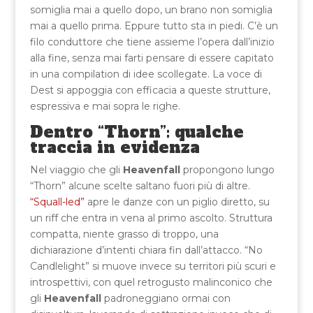
somiglia mai a quello dopo, un brano non somiglia
mai a quello prima. Eppure tutto sta in piedi. C’è un
filo conduttore che tiene assieme l’opera dall’inizio
alla fine, senza mai farti pensare di essere capitato
in una compilation di idee scollegate. La voce di
Dest si appoggia con efficacia a queste strutture,
espressiva e mai sopra le righe.
Dentro “Thorn”: qualche
traccia in evidenza
Nel viaggio che gli
Heavenfall
propongono lungo
“Thorn” alcune scelte saltano fuori più di altre.
“Squall-led”
apre le danze con un piglio diretto, su
un riff che entra in vena al primo ascolto. Struttura
compatta, niente grasso di troppo, una
dichiarazione d’intenti chiara fin dall’attacco. “No
Candlelight” si muove invece su territori più scuri e
introspettivi, con quel retrogusto malinconico che
gli
Heavenfall
padroneggiano ormai con