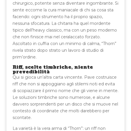
chirurgico, potente senza diventare ingombrante. Si
sente eccome la cura maniacale di chi sa cosa sta
facendo: ogni strumento ha il proprio spazio,
nessuna sfocatura. La chitarra ha quel mordente
tipico dell’heavy classico, ma con un peso moderno
che non finisce mai nel ceralaccato forzato.
Ascoltato in cuffia con un minimo di calma, “Thorn”
rivela strato dopo strato un lavoro di studio di
prim’ordine.
Riff, scelte timbriche, niente
prevedibilità
Qui si gioca un’altra carta vincente. Pave costruisce
riff che non si appoggiano agli stilemi noti ed evita
di scopiazzare il primo nome che gli viene in mente.
Le soluzioni timbriche sono numerose, e alcune
davvero sorprendenti per un disco che si muove nel
contesto di coordinate che molti darebbero per
scontate.
La varietà è la vera arma di “Thorn”: un riff non