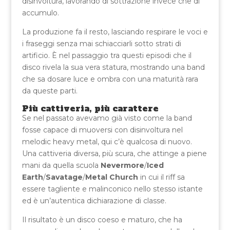
disinvoltura, lavorando di sottrazione invece che di
accumulo.
La produzione fa il resto, lasciando respirare le voci e
i fraseggi senza mai schiacciarli sotto strati di
artificio. È nel passaggio tra questi episodi che il
disco rivela la sua vera statura, mostrando una band
che sa dosare luce e ombra con una maturità rara
da queste parti.
Più cattiveria, più carattere
Se nel passato avevamo già visto come la band
fosse capace di muoversi con disinvoltura nel
melodic heavy metal, qui c’è qualcosa di nuovo.
Una cattiveria diversa, più scura, che attinge a piene
mani da quella scuola
Nevermore
/
Iced
Earth
/
Savatage
/
Metal Church
in cui il riff sa
essere tagliente e malinconico nello stesso istante
ed è un’autentica dichiarazione di classe.
Il risultato è un disco coeso e maturo, che ha