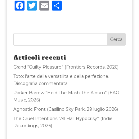
F
T
E
C
a
w
m
o
c
it
ai
n
e
te
l
di
b
r
vi
o
di
Articoli recenti
o
Grand “Guilty Pleasure” (Frontiers Records, 2026)
k
Toto: l’arte della versatilità e della perfezione.
Discografia commentata!
Parker Barrow “Hold The Mash-The Album” (EAG
Music, 2026)
Agnostic Front (Casilino Sky Park, 29 luglio 2026)
The Cruel Intentions “All Hall Hypocrisy” (Indie
Recordings, 2026)