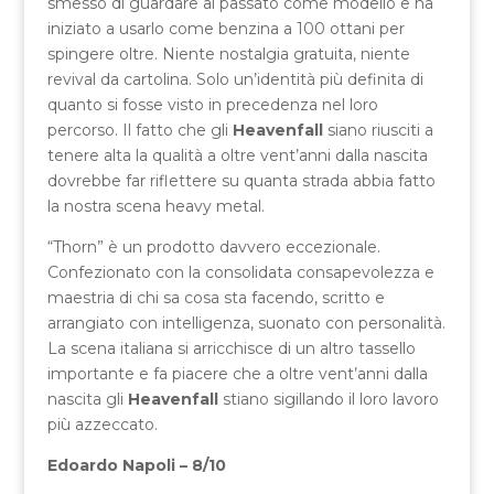
smesso di guardare al passato come modello e ha
iniziato a usarlo come benzina a 100 ottani per
spingere oltre. Niente nostalgia gratuita, niente
revival da cartolina. Solo un’identità più definita di
quanto si fosse visto in precedenza nel loro
percorso. Il fatto che gli
Heavenfall
siano riusciti a
tenere alta la qualità a oltre vent’anni dalla nascita
dovrebbe far riflettere su quanta strada abbia fatto
la nostra scena heavy metal.
“Thorn” è un prodotto davvero eccezionale.
Confezionato con la consolidata consapevolezza e
maestria di chi sa cosa sta facendo, scritto e
arrangiato con intelligenza, suonato con personalità.
La scena italiana si arricchisce di un altro tassello
importante e fa piacere che a oltre vent’anni dalla
nascita gli
Heavenfall
stiano sigillando il loro lavoro
più azzeccato.
Edoardo Napoli – 8/10