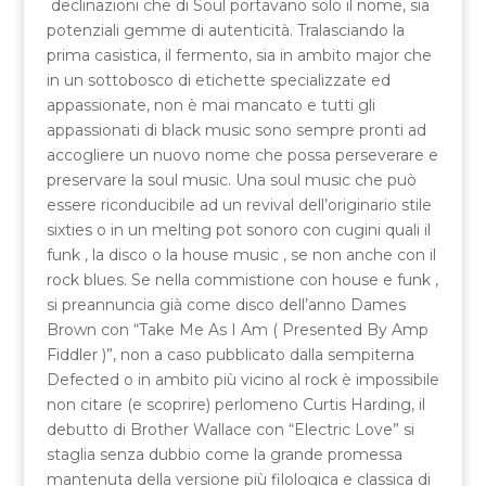
declinazioni che di Soul portavano solo il nome, sia
potenziali gemme di autenticità. Tralasciando la
prima casistica, il fermento, sia in ambito major che
in un sottobosco di etichette specializzate ed
appassionate, non è mai mancato e tutti gli
appassionati di black music sono sempre pronti ad
accogliere un nuovo nome che possa perseverare e
preservare la soul music. Una soul music che può
essere riconducibile ad un revival dell’originario stile
sixties o in un melting pot sonoro con cugini quali il
funk , la disco o la house music , se non anche con il
rock blues. Se nella commistione con house e funk ,
si preannuncia già come disco dell’anno Dames
Brown con “Take Me As I Am ( Presented By Amp
Fiddler )”, non a caso pubblicato dalla sempiterna
Defected o in ambito più vicino al rock è impossibile
non citare (e scoprire) perlomeno Curtis Harding, il
debutto di Brother Wallace con “Electric Love” si
staglia senza dubbio come la grande promessa
mantenuta della versione più filologica e classica di