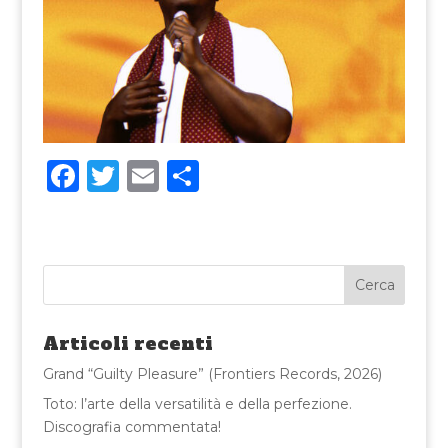
F
T
E
C
a
w
m
o
c
it
ai
n
e
te
l
di
b
r
vi
o
di
Articoli recenti
o
Grand “Guilty Pleasure” (Frontiers Records, 2026)
k
Toto: l’arte della versatilità e della perfezione.
Discografia commentata!