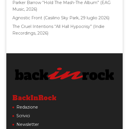
Parker Barrow “Hold The Mash-The Album” (EAG
Music, 2026)
Agnostic Front (Casilino Sky Park, 29 luglio 2026)
The Cruel Intentions “All Hall Hypocrisy” (Indie
Recordings, 2026)
BackInRock
Redazione
Scrivici
Newsletter