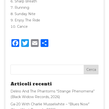
Sharp Breath
Running
Sunday Nite
Enjoy The Ride
Cance
F
T
E
C
a
w
m
o
c
it
ai
n
e
te
l
di
b
r
vi
o
di
Articoli recenti
o
Delirio And The Phantoms “Strange Phenomena”
k
(Black Widow Records, 2026)
Ga-20 With Charlie Musselwhite – “Blues Now”