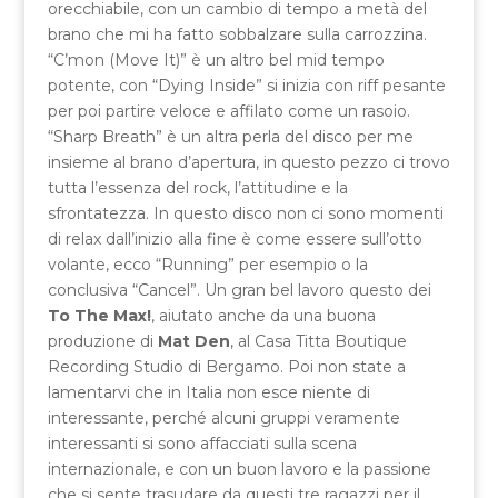
orecchiabile, con un cambio di tempo a metà del
brano che mi ha fatto sobbalzare sulla carrozzina.
“C’mon (Move It)” è un altro bel mid tempo
potente, con “Dying Inside” si inizia con riff pesante
per poi partire veloce e affilato come un rasoio.
“Sharp Breath” è un altra perla del disco per me
insieme al brano d’apertura, in questo pezzo ci trovo
tutta l’essenza del rock, l’attitudine e la
sfrontatezza. In questo disco non ci sono momenti
di relax dall’inizio alla fine è come essere sull’otto
volante, ecco “Running” per esempio o la
conclusiva “Cancel”. Un gran bel lavoro questo dei
To The Max!
, aiutato anche da una buona
produzione di
Mat Den
, al Casa Titta Boutique
Recording Studio di Bergamo. Poi non state a
lamentarvi che in Italia non esce niente di
interessante, perché alcuni gruppi veramente
interessanti si sono affacciati sulla scena
internazionale, e con un buon lavoro e la passione
che si sente trasudare da questi tre ragazzi per il