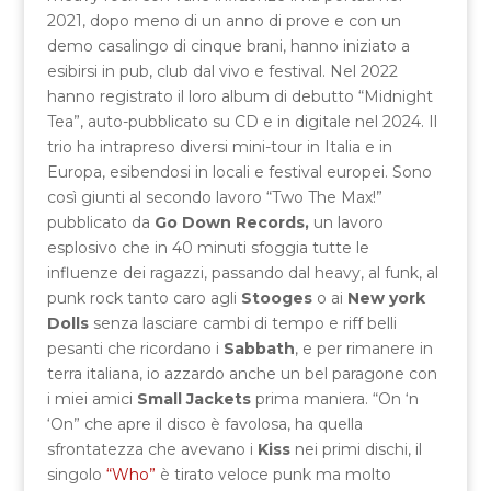
2021, dopo meno di un anno di prove e con un
demo casalingo di cinque brani, hanno iniziato a
esibirsi in pub, club dal vivo e festival. Nel 2022
hanno registrato il loro album di debutto “Midnight
Tea”, auto-pubblicato su CD e in digitale nel 2024. Il
trio ha intrapreso diversi mini-tour in Italia e in
Europa, esibendosi in locali e festival europei. Sono
così giunti al secondo lavoro “Two The Max!”
pubblicato da
Go Down Records,
un lavoro
esplosivo che in 40 minuti sfoggia tutte le
influenze dei ragazzi, passando dal heavy, al funk, al
punk rock tanto caro agli
Stooges
o ai
New york
Dolls
senza lasciare cambi di tempo e riff belli
pesanti che ricordano i
Sabbath
, e per rimanere in
terra italiana, io azzardo anche un bel paragone con
i miei amici
Small Jackets
prima maniera. “On ‘n
‘On” che apre il disco è favolosa, ha quella
sfrontatezza che avevano i
Kiss
nei primi dischi, il
singolo
“Who”
è tirato veloce punk ma molto