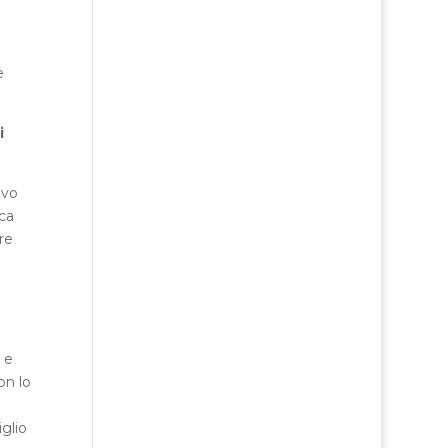
e
i
evo
ica
re
 e
on lo
glio