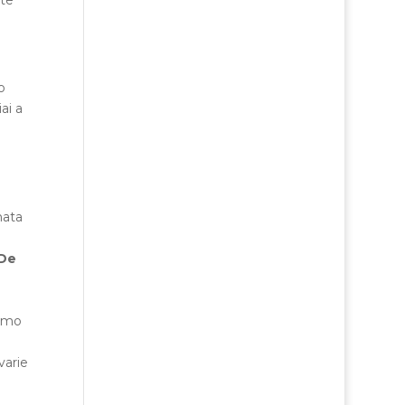
o
ai a
nata
 De
amo
 varie