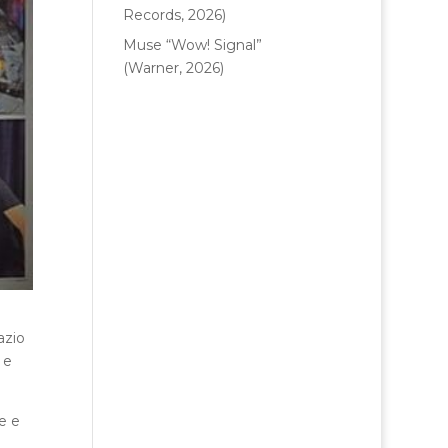
Records, 2026)
Muse “Wow! Signal”
(Warner, 2026)
azio
 e
e e