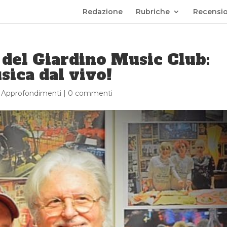
Redazione
Rubriche
Recensio
del Giardino Music Club:
sica dal vivo!
,
Approfondimenti
|
0 commenti