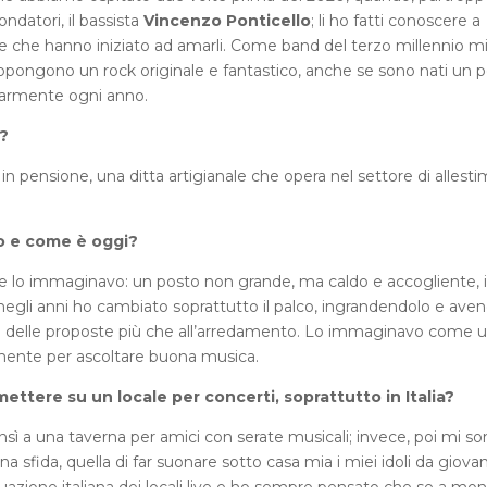
datori, il bassista
Vincenzo Ponticello
; li ho fatti conoscere a
 che hanno iniziato ad amarli. Come band del terzo millennio m
pongono un rock originale e fantastico, anche se sono nati un p
larmente ogni anno.
o?
 pensione, una ditta artigianale che opera nel settore di allesti
to e come è oggi?
e lo immaginavo: un posto non grande, ma caldo e accogliente, i
negli anni ho cambiato soprattutto il palco, ingrandendolo e ave
ità delle proposte più che all’arredamento. Lo immaginavo come 
amente per ascoltare buona musica.
mettere su un locale per concerti, soprattutto in Italia?
ì a una taverna per amici con serate musicali; invece, poi mi so
 sfida, quella di far suonare sotto casa mia i miei idoli da giova
tuazione italiana dei locali live e ho sempre pensato che se a mo