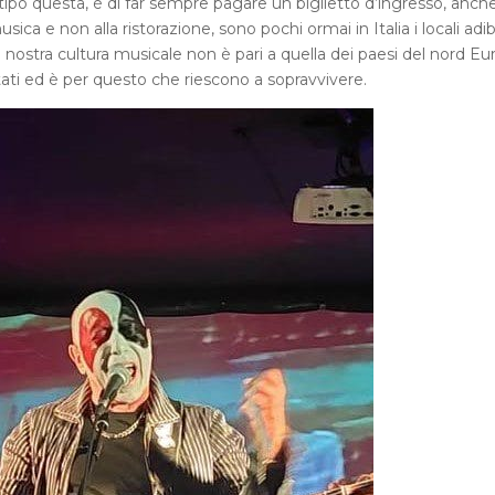
 tipo questa, è di far sempre pagare un biglietto d’ingresso, anch
ica e non alla ristorazione, sono pochi ormai in Italia i locali adibi
 nostra cultura musicale non è pari a quella dei paesi del nord Eu
tati ed è per questo che riescono a sopravvivere.