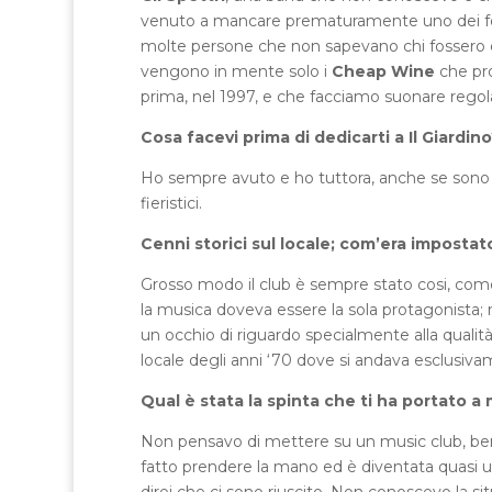
venuto a mancare prematuramente uno dei fon
molte persone che non sapevano chi fossero e
vengono in mente solo i
Cheap Wine
che pro
prima, nel 1997, e che facciamo suonare rego
Cosa facevi prima di dedicarti a Il Giardin
Ho sempre avuto e ho tuttora, anche se sono in
fieristici.
Cenni storici sul locale; com’era imposta
Grosso modo il club è sempre stato cosi, com
la musica doveva essere la sola protagonista; 
un occhio di riguardo specialmente alla qual
locale degli anni ‘70 dove si andava esclusiv
Qual è stata la spinta che ti ha portato a 
Non pensavo di mettere su un music club, bens
fatto prendere la mano ed è diventata quasi una
direi che ci sono riuscito. Non conoscevo la si