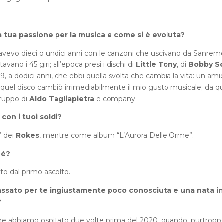
 tua passione per la musica e come si è evoluta?
avevo dieci o undici anni con le canzoni che uscivano da Sanrem
vano i 45 giri; all’epoca presi i dischi di
Little Tony
, di
Bobby S
69, a dodici anni, che ebbi quella svolta che cambia la vita: un ami
quel disco cambiò irrimediabilmente il mio gusto musicale; da q
gruppo di
Aldo Tagliapietra
e company.
 con i tuoi soldi?
” dei
Rokes
, mentre come album “L’Aurora Delle Orme”.
hé?
to dal primo ascolto.
 passato per te ingiustamente poco conosciuta e una nata i
?
e abbiamo ospitato due volte prima del 2020, quando, purtropp