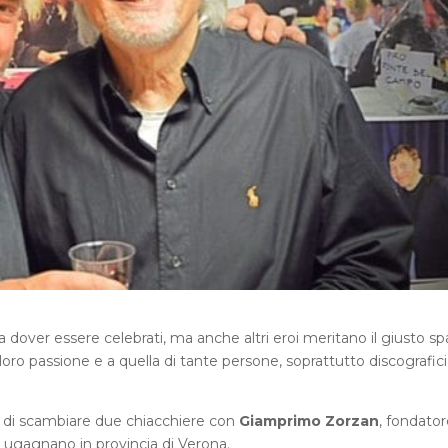
 dover essere celebrati, ma anche altri eroi meritano il giusto sp
oro passione e a quella di tante persone, soprattutto discografici
 di scambiare due chiacchiere con
Giamprimo Zorzan
, fondator
 Lugagnano in provincia di Verona.