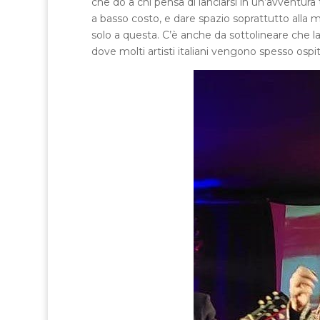
che do a chi pensa di lanciarsi in un’avventura
a basso costo, e dare spazio soprattutto alla mus
solo a questa. C’è anche da sottolineare che la
dove molti artisti italiani vengono spesso ospi