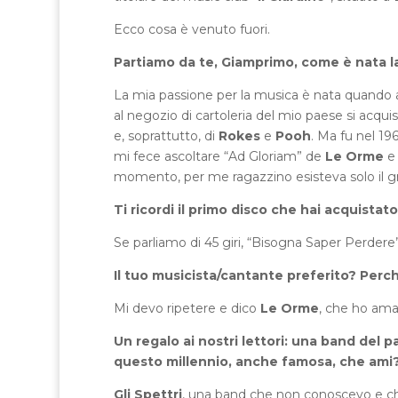
Ecco cosa è venuto fuori.
Partiamo da te, Giamprimo, come è nata la
La mia passione per la musica è nata quando 
al negozio di cartoleria del mio paese si acquista
e, soprattutto, di
Rokes
e
Pooh
. Ma fu nel 19
mi fece ascoltare “Ad Gloriam” de
Le Orme
e 
momento, per me ragazzino esisteva solo il 
Ti ricordi il primo disco che hai acquistato
Se parliamo di 45 giri, “Bisogna Saper Perdere
Il tuo musicista/cantante preferito? Perc
Mi devo ripetere e dico
Le Orme
, che ho ama
Un regalo ai nostri lettori: una band del
questo millennio, anche famosa, che ami
Gli Spettri
, una band che non conoscevo e ch