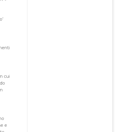
i
o’
menti
n cui
ndo
un
no
ne e
nte