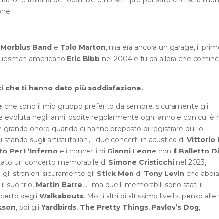
one.
a
Morblus Band
e
Tolo Marton
, ma era ancora un garage, il prim
l bluesman americano
Eric Bibb
nel 2004 e fu da allora che cominci
isti che ti hanno dato più soddisfazione.
e
che sono il mio gruppo preferito da sempre, sicuramente gli
si è evoluta negli anni, ospite regolarmente ogni anno e con cui è 
un grande onore quando ci hanno proposto di registrare qui lo
ando sugli artisti italiani, i due concerti in acustico di
Vittorio
tto Per L’Inferno
e i concerti di
Gianni Leone
con
Il Balletto Di
itato un concerto memorabile di
Simone Cristicchi
nel 2023,
li stranieri: sicuramente gli
Stick Men
di
Tony Levin
che abbi
il suo trio,
Martin Barre
, … ma quelli memorabili sono stati il
ncerto degli
Walkabouts
. Molti altri di altissimo livello, penso alle
kson
, poi gli
Yardbirds
,
The Pretty Things
,
Pavlov’s Dog
,