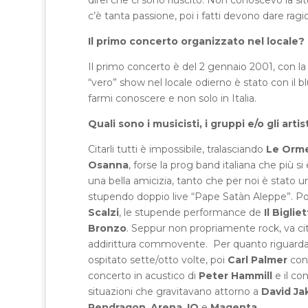
c’è tanta passione, poi i fatti devono dare ragi
Il primo concerto organizzato nel locale?
Il primo concerto è del 2 gennaio 2001, con l
“vero” show nel locale odierno è stato con i
farmi conoscere e non solo in Italia.
Quali sono i musicisti, i gruppi e/o gli art
Citarli tutti è impossibile, tralasciando
Le Orm
Osanna
, forse la prog band italiana che più 
una bella amicizia, tanto che per noi è stato 
stupendo doppio live “Pape Satàn Aleppe”. Poi st
Scalzi
, le stupende performance de
Il Biglie
Bronzo
. Seppur non propriamente rock, va c
addirittura commovente. Per quanto riguarda g
ospitato sette/otto volte, poi
Carl Palmer
con 
concerto in acustico di
Peter Hammill
e il co
situazioni che gravitavano attorno a
David Ja
Pendragon
,
Arena
,
IQ
e
Magenta
.