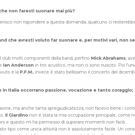
 che non faresti suonare mai più?
eferisco non rispondere a questa domanda, qualcuno ci resterebb
nd che avresti voluto far suonare e, per motivi vari, non se
 club molti componenti della band, perfino
Mick Abrahams
, av
re
Ian Anderson
in trio acustico, ma non ci sono riuscito. Poi l’un
avuto è la
P.F.M.
, invece è stato bellissimo il concerto del dicemb
 in Italia occorrano passione, vocazione e tanto coraggio;
assione, ma anche tanta spregiudicatezza, non facevo bene i conti
to.
Il Giardino
non è stata la mia occupazione principale, come n
anni e questo mi ha permesso di superare momenti non facili.
sto tipo come unica attività non è assolutamente facile. Un consi