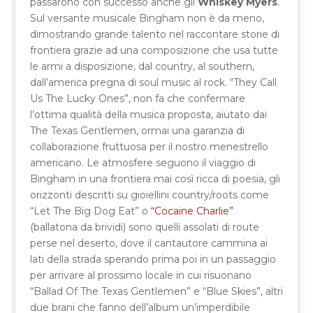
passarono con successo anche gli
Whiskey Myers
.
Sul versante musicale Bingham non è da meno,
dimostrando grande talento nel raccontare storie di
frontiera grazie ad una composizione che usa tutte
le armi a disposizione, dal country, al southern,
dall’america pregna di soul music al rock. “They Call
Us The Lucky Ones”, non fa che confermare
l’ottima qualità della musica proposta, aiutato dai
The Texas Gentlemen, ormai una garanzia di
collaborazione fruttuosa per il nostro menestrello
americano. Le atmosfere seguono il viaggio di
Bingham in una frontiera mai così ricca di poesia, gli
orizzonti descritti su gioiellini country/roots come
“Let The Big Dog Eat” o
“Cocaine Charlie”
(ballatona da brividi) sono quelli assolati di route
perse nel deserto, dove il cantautore cammina ai
lati della strada sperando prima poi in un passaggio
per arrivare al prossimo locale in cui risuonano
“Ballad Of The Texas Gentlemen” e “Blue Skies”, altri
due brani che fanno dell’album un’imperdibile