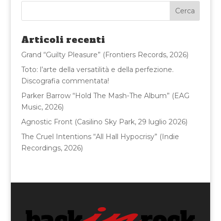
e
te
l
di
b
r
vi
o
di
Articoli recenti
o
Grand “Guilty Pleasure” (Frontiers Records, 2026)
k
Toto: l’arte della versatilità e della perfezione.
Discografia commentata!
Parker Barrow “Hold The Mash-The Album” (EAG
Music, 2026)
Agnostic Front (Casilino Sky Park, 29 luglio 2026)
The Cruel Intentions “All Hall Hypocrisy” (Indie
Recordings, 2026)