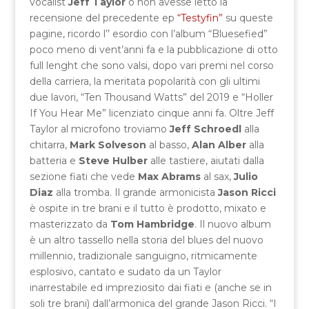
vocalist
Jeff Taylor
o non avesse letto la
recensione del precedente ep
“Testyfin”
su queste
pagine, ricordo l’’ esordio con l’album “Bluesefied”
poco meno di vent’anni fa e la pubblicazione di otto
full lenght che sono valsi, dopo vari premi nel corso
della carriera, la meritata popolarità con gli ultimi
due lavori, “Ten Thousand Watts” del 2019 e “Holler
If You Hear Me” licenziato cinque anni fa. Oltre Jeff
Taylor al microfono troviamo
Jeff Schroedl
alla
chitarra,
Mark Solveson
al basso,
Alan Alber
alla
batteria e
Steve Hulber
alle tastiere, aiutati dalla
sezione fiati che vede
Max Abrams
al sax,
Julio
Diaz
alla tromba. Il grande armonicista
Jason Ricci
è ospite in tre brani e il tutto è prodotto, mixato e
masterizzato da
Tom Hambridge
. Il nuovo album
è un altro tassello nella storia del blues del nuovo
millennio, tradizionale sanguigno, ritmicamente
esplosivo, cantato e sudato da un Taylor
inarrestabile ed impreziosito dai fiati e (anche se in
soli tre brani) dall’armonica del grande Jason Ricci. “I