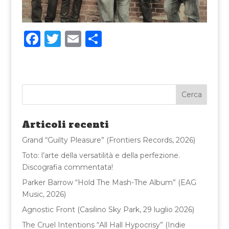
F
T
E
C
a
w
m
o
c
it
ai
n
e
te
l
di
b
r
vi
o
di
Articoli recenti
o
Grand “Guilty Pleasure” (Frontiers Records, 2026)
k
Toto: l’arte della versatilità e della perfezione.
Discografia commentata!
Parker Barrow “Hold The Mash-The Album” (EAG
Music, 2026)
Agnostic Front (Casilino Sky Park, 29 luglio 2026)
The Cruel Intentions “All Hall Hypocrisy” (Indie