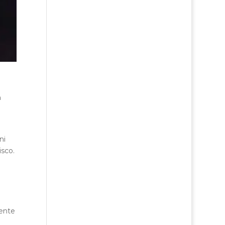
n
ni
isco.
mente