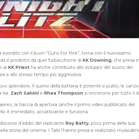
esordito con il buon “Guns For Hire”, torna con il nuovissimo
ds e prodotto da quel furbacchione di
KK Downing
, che presa i
o ai
KK Priest
ha anche contribuito allo sviluppo del suono dei
ura e allo stesso tempo più aggressiva.
uovo splendore, Il suono della batteria è potente e pulito, le canzo
ra tra
Zach Salvini
e
Rhea Thompson
si rincorrono per tutto il d
aereo, la traccia di apertura (anche il primo video pubblicato del
ello è immediato, accattivante e funziona.
discorso d’addio del replicante
Roy Batty,
poco prima della sua
ella storia del cinema. I Tails l’hanno presa e realizzato musical