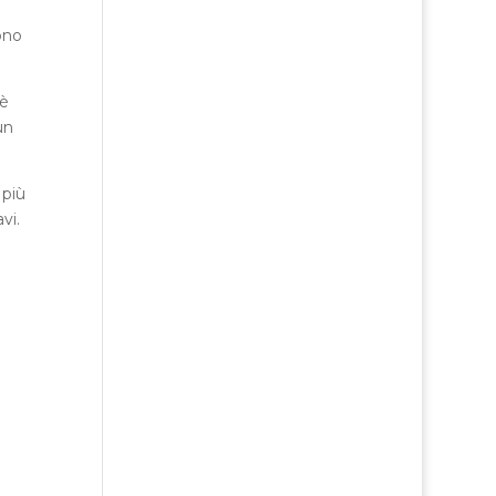
ono
 è
un
 più
vi.