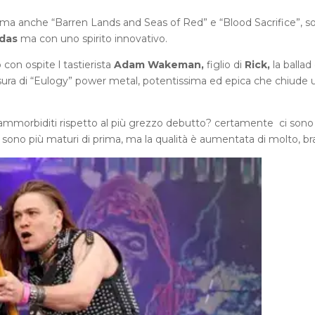
ma anche “Barren Lands and Seas of Red” e “Blood Sacrifice”, s
udas
ma con uno spirito innovativo.
con ospite l tastierista
Adam Wakeman,
figlio di
Rick,
la ballad
hiusura di “Eulogy” power metal, potentissima ed epica che chiude 
ammorbiditi rispetto al più grezzo debutto? certamente ci sono
lli sono più maturi di prima, ma la qualità è aumentata di molto, bra