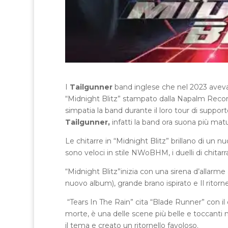
I
Tailgunner
band inglese che nel 2023 aveva 
“Midnight Blitz” stampato dalla Napalm Recor
simpatia la band durante il loro tour di support
Tailgunner,
infatti la band ora suona più mat
Le chitarre in “Midnight Blitz” brillano di un n
sono veloci in stile NWoBHM, i duelli di chitar
“Midnight Blitz”inizia con una sirena d’allarme 
nuovo album), grande brano ispirato e Il ritorn
“Tears In The Rain” cita “Blade Runner” con il 
morte, è una delle scene più belle e toccanti n
il tema e creato un ritornello favoloso.