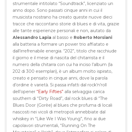
strumentale intitolato “Soundtrack”, licenziato un
anno dopo. Sono passati cinque anni in cui il
musicista nostrano ha creato queste nuove dieci
tracce che raccontano storie di blues e di vita, grazie
alle tante esperienze personali e non, aiutato da
Alessandro Lapia
al basso e
Roberto Morsiani
alla batteria a formare un power trio affiatato e
dall’irrefrenabile energia. “202”, titolo che racchiude
il giorno e il mese di nascita del chitarrista e il
numero della chitarra con cui ha inciso l’album (la
202 di 300 esemplari), è un album molto ispirato,
creato e pensato in cinque anni, dove la parola
d’ordine è varietà. Si passa infatti dal rock’n’roll
dell’opener
“Early Fifties”
alla selvaggia carica
southern di “Dirty Road”, dal rock blues di “The
Blues Door (Gorèe) al blues che profuma di locali
nascosti nei vicoli di metropoli annebbiate dal
whiskey in “Like We I Was Young”, fino ai due
capolavori strumentali, “Running On The