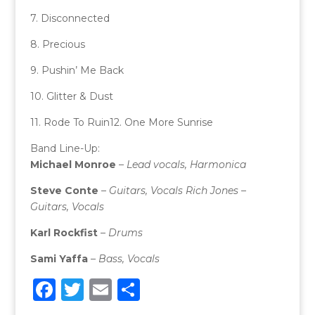
7. Disconnected
8. Precious
9. Pushin’ Me Back
10. Glitter & Dust
11. Rode To Ruin12. One More Sunrise
Band Line-Up:
Michael Monroe
–
Lead vocals, Harmonica
Steve Conte
–
Guitars, Vocals Rich Jones –
Guitars, Vocals
Karl Rockfist
–
Drums
Sami Yaffa
–
Bass, Vocals
F
T
E
C
a
w
m
o