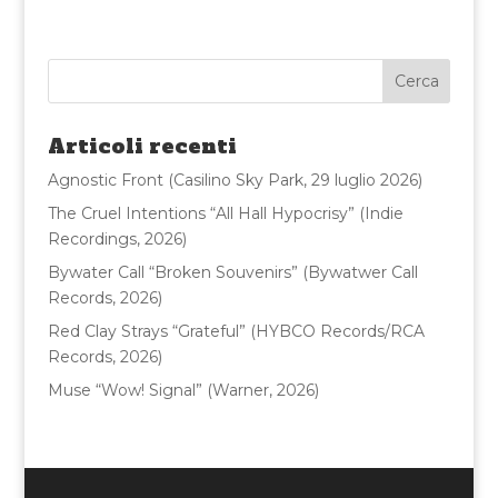
c
it
ai
n
e
te
l
di
b
r
vi
o
di
Articoli recenti
o
Agnostic Front (Casilino Sky Park, 29 luglio 2026)
k
The Cruel Intentions “All Hall Hypocrisy” (Indie
Recordings, 2026)
Bywater Call “Broken Souvenirs” (Bywatwer Call
Records, 2026)
Red Clay Strays “Grateful” (HYBCO Records/RCA
Records, 2026)
Muse “Wow! Signal” (Warner, 2026)