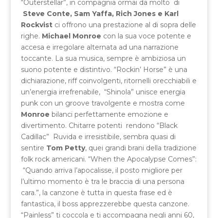
“Outerstellar”, in compagnia ormai da molto di
Steve Conte, Sam Yaffa, Rich Jones e Karl
Rockvist
ci offrono una prestazione al di sopra delle
righe.
Michael Monroe
con la sua voce potente e
accesa e irregolare alternata ad una narrazione
toccante. La sua musica, sempre è ambiziosa un
suono potente e distintivo. “Rockin’ Horse” è una
dichiarazione, riff coinvolgenti, ritornelli orecchiabili e
un’energia irrefrenabile, “Shinola” unisce energia
punk con un groove travolgente e mostra come
Monroe
bilanci perfettamente emozione e
divertimento. Chitarre potenti rendono “Black
Cadillac” Ruvida e irresistibile, sembra quasi di
sentire
Tom Petty
, quei grandi brani della tradizione
folk rock americani. “When the Apocalypse Comes”:
“Quando arriva l’apocalisse, il posto migliore per
l’ultimo momento è tra le braccia di una persona
cara.”, la canzone è tutta in questa frase ed è
fantastica, il boss apprezzerebbe questa canzone.
“Painless” ti coccola e ti accompagna negli anni 60,