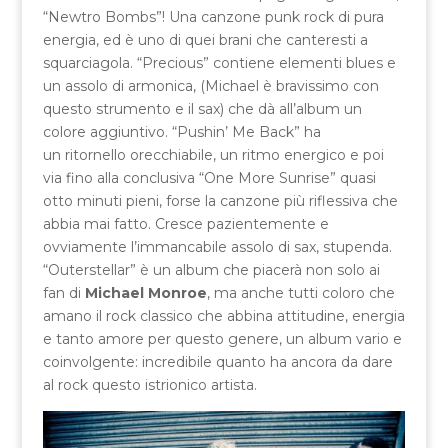
“Newtro Bombs”! Una canzone punk rock di pura
energia, ed è uno di quei brani che canteresti a
squarciagola. “Precious” contiene elementi blues e
un assolo di armonica, (Michael è bravissimo con
questo strumento e il sax) che dà all’album un
colore aggiuntivo. “Pushin’ Me Back” ha
un ritornello orecchiabile, un ritmo energico e poi
via fino alla conclusiva “One More Sunrise” quasi
otto minuti pieni, forse la canzone più riflessiva che
abbia mai fatto. Cresce pazientemente e
ovviamente l’immancabile assolo di sax, stupenda.
“Outerstellar” è un album che piacerà non solo ai
fan di
Michael Monroe
, ma anche tutti coloro che
amano il rock classico che abbina attitudine, energia
e tanto amore per questo genere, un album vario e
coinvolgente: incredibile quanto ha ancora da dare
al rock questo istrionico artista.