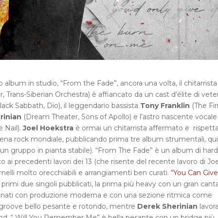
o album in studio, “From the Fade”, ancora una volta, il chitarrista
 Trans-Siberian Orchestra) è affiancato da un cast d’élite di vete
lack Sabbath, Dio), il leggendario bassista
Tony Franklin
(The Fi
rinian
(Dream Theater, Sons of Apollo) e l’astro nascente vocale
 Nail).
Joel Hoekstra
è ormai un chitarrista affermato e rispetta
a scena rock mondiale, pubblicando prima tre album strumentali, qu
to un gruppo in pianta stabile). “From The Fade” è un album di hard
 ai precedenti lavori dei 13 (che risente del recente lavoro di Joe
rnelli molto orecchiabili e arrangiamenti ben curati.
“You Can Giv
i primi due singoli pubblicati, la prima più heavy con un gran cant
 suonati con produzione moderna e con una sezione ritmica come
n groove bello pesante e rotondo, mentre
Derek Sherinian
lavora
nd. “ Will You Remember Me” è bella pesante con un bridge più