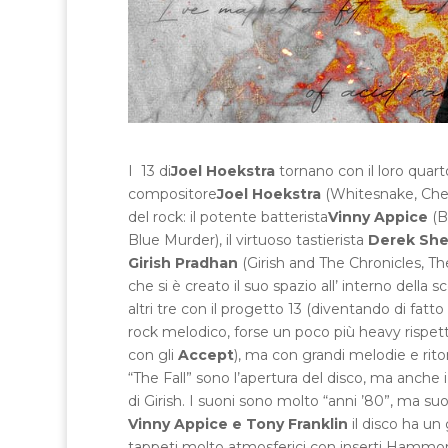
I 13 di
Joel Hoekstra
tornano con il loro quart
compositore
Joel Hoekstra
(Whitesnake, Cher,
del rock: il potente batterista
Vinny Appice
(B
Blue Murder), il virtuoso tastierista
Derek She
Girish Pradhan
(Girish and The Chronicles, The
che si è creato il suo spazio all’ interno dell
altri tre con il progetto 13 (diventando di fat
rock melodico, forse un poco più heavy rispetto
con gli
Accept
), ma con grandi melodie e rito
“The Fall” sono l’apertura del disco, ma anche 
di Girish. I suoni sono molto “anni ’80”, ma
Vinny Appice e Tony Franklin
il disco ha u
tappeti molto atmosferici con inserti Hammo