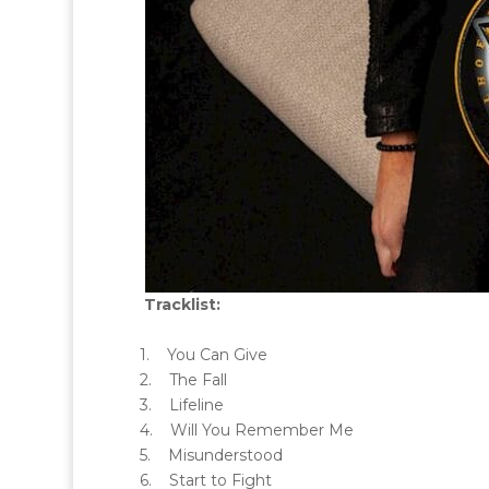
Tracklist:
1. You Can Give
2. The Fall
3. Lifeline
4. Will You Remember Me
5. Misunderstood
6. Start to Fight