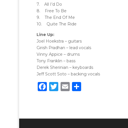
7. All I’d Do
8. Free To Be
9. The End Of Me
10. Quite The Ride
Line Up:
Joel Hoekstra – guitars
Girish Pradhan – lead vocals
Vinny Appice – drums
Tony Franklin – bass
Derek Sherinian – keyboards
Jeff Scott Soto – backing vocals
F
T
E
C
a
w
m
o
c
it
ai
n
e
te
l
di
b
r
vi