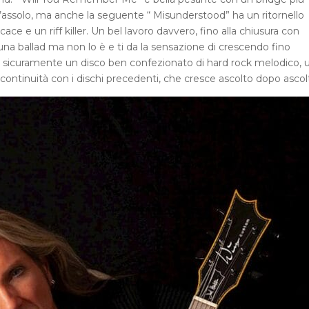
’assolo, ma anche la seguente “ Misunderstood” ha un ritornello
 e un riff killer. Un bel lavoro davvero, fino alla chiusura con
 una ballad ma non lo è e ti da la sensazione di crescendo fino
” è sicuramente un disco ben confezionato di hard rock melodico, 
ntinuità con i dischi precedenti, che cresce ascolto dopo ascol