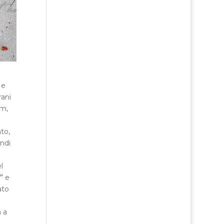
 e
rani
rm,
to,
indi
l
e”
e
ato
 a