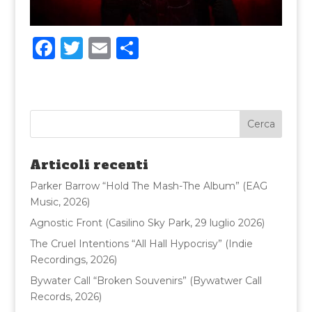
F
T
E
C
a
w
m
o
c
it
ai
n
e
te
l
di
b
r
vi
o
di
Articoli recenti
o
Parker Barrow “Hold The Mash-The Album” (EAG
k
Music, 2026)
Agnostic Front (Casilino Sky Park, 29 luglio 2026)
The Cruel Intentions “All Hall Hypocrisy” (Indie
Recordings, 2026)
Bywater Call “Broken Souvenirs” (Bywatwer Call
Records, 2026)