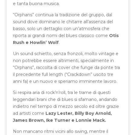
e tanta buona musica.
“Orphans” continua la tradizione del gruppo, dal
sound dove dominano le chitarre all’assenza del
basso, solo un dettaglio con un’atmosfera che
riporta ai grandi nomi del blues classico come
Otis
Rush e Howlin’ Wolf
.
Un sound schietto, senza fronzoli, molto vintage e
non potrebbe essere altrimenti, specialmente in
“Orphans”, raccolta di cover che funge da ponte tra
il precedente full length (“Crackdown” uscito tre
anni fa) e un nuovo e speriamo imminente lavoro.
Si respira aria di rock’n’roll, tra le trame di questi
leggendari brani che di blues si sfamano, andando
indietro nel tempo di mezzo secolo ed oltre grazie
ad artisti come
Lazy Lester, Billy Boy Arnold,
James Brown, Ike Turner e Lonnie Mack.
Non mancano ritmi vicini allo swing, mentre il