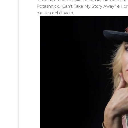
Potashnick, “Can’t Take My Story Away” è il 
musica del diavolo.