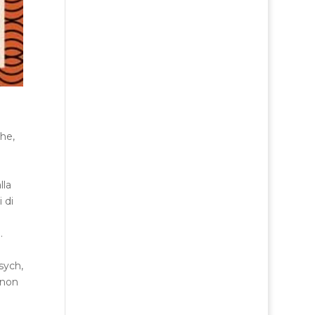
che,
lla
 di
.
psych,
 non