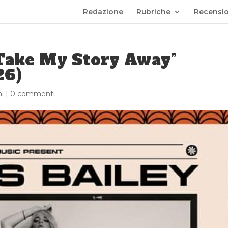
Redazione
Rubriche
Recensio
t Take My Story Away”
26)
i
|
0 commenti