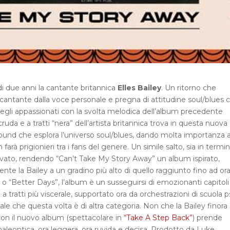
due anni la cantante britannica
Elles Bailey
. Un ritorno che
 cantante dalla voce personale e pregna di attitudine soul/blues 
 degli appassionati con la svolta melodica dell’album precedente
da e a tratti “nera” dell’artista britannica trova in questa nuova
sound che esplora l’universo soul/blues, dando molta importanza a
rà prigionieri tra i fans del genere. Un simile salto, sia in termini
ervato, rendendo “Can’t Take My Story Away” un album ispirato,
nte la Bailey a un gradino più alto di quello raggiunto fino ad ora
 o “Better Days”, l’album è un susseguirsi di emozionanti capitoli
 a tratti più viscerale, supportato ora da orchestrazioni di scuola 
ale che questa volta è di altra categoria. Non che la Bailey finora
on il nuovo album (spettacolare in
“Take A Step Back”
) prende
amaleontica, ora leggera, ora ruvida e decisa. Prodotto da Luke