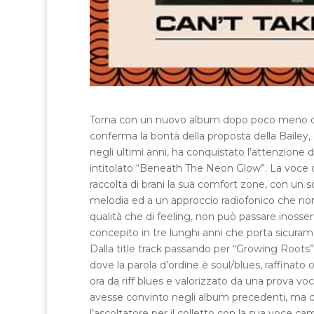
Torna con un nuovo album dopo poco meno di 
conferma la bontà della proposta della Bailey,
negli ultimi anni, ha conquistato l’attenzione
intitolato “Beneath The Neon Glow”. La voce cru
raccolta di brani la sua comfort zone, con un 
melodia ed a un approccio radiofonico che non fa
qualità che di feeling, non può passare inoss
concepito in tre lunghi anni che porta sicurame
Dalla title track passando per “Growing Roots”
dove la parola d’ordine è soul/blues, raffinato o
ora da riff blues e valorizzato da una prova voc
avesse convinto negli album precedenti, ma c
l’ascoltatore per il colletto con la sua voce c