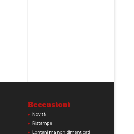
Recensioni
Novità
Ristampe
Lontani ma non dimenticati