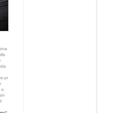
tima
lla
e
ista
o
re un
r
 a
ani
el
emy”