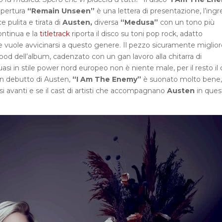
apertura
“Remain Unseen”
è una lettera di presentazione, l’ingr
e pulita e tirata di
Austen,
diversa
“Medusa”
con un tono più
ontinua e la
titletrack
riporta il disco su toni pop rock, adatto
vuole avvicinarsi a questo genere. Il pezzo sicuramente miglior
ood dell’album, cadenzato con un gan lavoro alla chitarra di
uasi in stile power nord europeo non è niente male, per il resto il 
on debutto di Austen,
“I Am The Enemy”
è suonato molto bene,
i avanti e se il cast di artisti che accompagnano
Austen
in ques