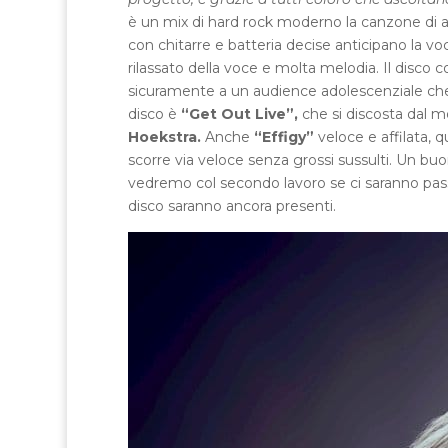
è un mix di hard rock moderno la canzone di 
con chitarre e batteria decise anticipano la voc
rilassato della voce e molta melodia. Il disco c
sicuramente a un audience adolescenziale che 
disco è
“Get Out Live”,
che si discosta dal m
Hoekstra.
Anche
“Effigy”
veloce e affilata, q
scorre via veloce senza grossi sussulti. Un bu
vedremo col secondo lavoro se ci saranno pass
disco saranno ancora presenti.