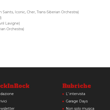
 Saints, Iconic, Cher, Trans-Siberian Orchestra)
)
ril Lavigne)
ian Orchestra)
ckInRock
Rubriche
dazione
L’ intervista
ivici
Garage Days
wsletter
Non solo musica