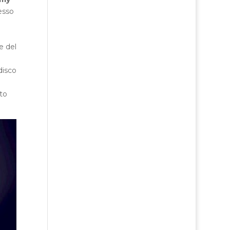
esso
e del
disco
to