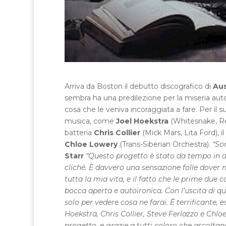
Arriva da Boston il debutto discografico di
Aus
sembra ha una predilezione per la miseria auto-
cosa che le veniva incoraggiata a fare. Per il
musica, come
Joel Hoekstra
(Whitesnake, Rev
batteria
Chris Collier
(Mick Mars, Lita Ford), i
Chloe Lowery
(Trans-Siberian Orchestra).
“So
Starr
“Questo progetto è stato da tempo in a
cliché. È davvero una sensazione folle dove
tutta la mia vita, e il fatto che le prime du
bocca aperta e autoironica. Con l’uscita di q
solo per vedere cosa ne farai. È terrificante, es
Hoekstra, Chris Collier, Steve Ferlazzo e Chlo
progetto, e grazie a tutti coloro che ascoltano