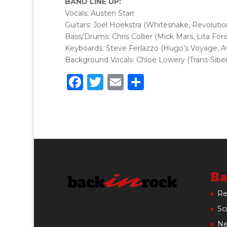
BAND LINE UP:
Vocals: Austen Starr
Guitars: Joel Hoekstra (Whitesnake, Revolution
Bass/Drums: Chris Collier (Mick Mars, Lita Ford
Keyboards: Steve Ferlazzo (Hugo’s Voyage, Av
Background Vocals: Chloe Lowery (Trans-Siber
F
T
E
C
a
w
m
o
c
it
ai
n
e
te
l
di
b
r
vi
o
di
o
Ba
k
Re
Scr
Ne