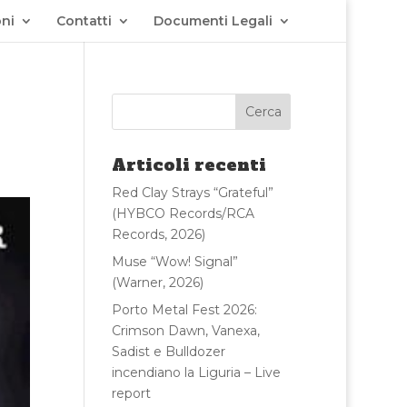
ni
Contatti
Documenti Legali
Articoli recenti
Red Clay Strays “Grateful”
(HYBCO Records/RCA
Records, 2026)
Muse “Wow! Signal”
(Warner, 2026)
Porto Metal Fest 2026:
Crimson Dawn, Vanexa,
Sadist e Bulldozer
incendiano la Liguria – Live
report