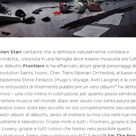
ten Starr
cantante che si definisce naturalmente contraria e
indotta., cresciuta in una famiglia dove essere musicista era l’ul
 suo debutto
Frontiers
le ha affiancato alcuni grandi personaggi de
olution Saints, Iconic, Cher, Trans-Siberian Orchestra), al basso 
l tastierista Steve Ferlazzo (Hugo’s Voyage, Avril Lavigne) e la cor
no entusiasta di finalmente pubblicare un vero album!”
ha dett
rrivo – una vita intera in costruzione, per quanto possa sembra
r mettere musica nel mondo dopo aver avuto così tanta paura pe
e canzoni siano state ben accolte mi sta completamente lasciando
uesto album di debutto, sento di mettere la mia vita nelle tue m
altante e liberatorio. Grazie mille a tutti i Frontiers, grazie a Jo
e Lowery, grazie a tutti coloro che hanno reso possibile questo
 la musica. Spero che vi piaccia a tutti!
” Il disco
“I Am The En