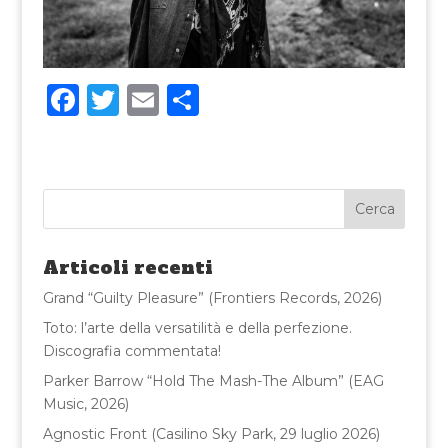
F
T
E
C
a
w
m
o
c
it
ai
n
e
te
l
di
b
r
vi
o
di
Articoli recenti
o
Grand “Guilty Pleasure” (Frontiers Records, 2026)
k
Toto: l’arte della versatilità e della perfezione.
Discografia commentata!
Parker Barrow “Hold The Mash-The Album” (EAG
Music, 2026)
Agnostic Front (Casilino Sky Park, 29 luglio 2026)