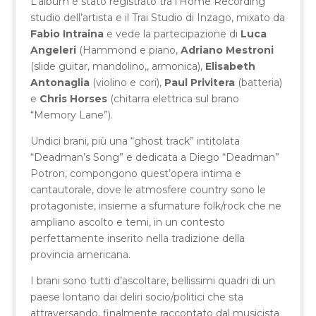
L’album è stato registrato tra l’Home Recording
studio dell’artista e il Trai Studio di Inzago, mixato da
Fabio Intraina
e vede la partecipazione di
Luca
Angeleri
(Hammond e piano,
Adriano Mestroni
(slide guitar, mandolino,, armonica),
Elisabeth
Antonaglia
(violino e cori),
Paul Privitera
(batteria)
e
Chris Horses
(chitarra elettrica sul brano
“Memory Lane”).
Undici brani, più una “ghost track” intitolata
“Deadman’s Song” e dedicata a Diego “Deadman”
Potron, compongono quest’opera intima e
cantautorale, dove le atmosfere country sono le
protagoniste, insieme a sfumature folk/rock che ne
ampliano ascolto e temi, in un contesto
perfettamente inserito nella tradizione della
provincia americana.
I brani sono tutti d’ascoltare, bellissimi quadri di un
paese lontano dai deliri socio/politici che sta
attraversando, finalmente raccontato dal musicista