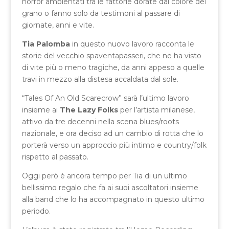
horror ambientati tra le fattorie dorate dal colore del
grano o fanno solo da testimoni al passare di
giornate, anni e vite.
Tia Palomba
in questo nuovo lavoro racconta le
storie del vecchio spaventapasseri, che ne ha visto
di vite più o meno tragiche, da anni appeso a quelle
travi in mezzo alla distesa accaldata dal sole.
“Tales Of An Old Scarecrow” sarà l’ultimo lavoro
insieme ai
The Lazy Folks
per l’artista milanese,
attivo da tre decenni nella scena blues/roots
nazionale, e ora deciso ad un cambio di rotta che lo
porterà verso un approccio più intimo e country/folk
rispetto al passato.
Oggi però è ancora tempo per Tia di un ultimo
bellissimo regalo che fa ai suoi ascoltatori insieme
alla band che lo ha accompagnato in questo ultimo
periodo.